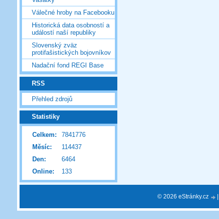
Válečné hroby na Facebooku
Historická data osobností a
událostí naší republiky
Slovenský zväz
protifašistických bojovníkov
Nadační fond REGI Base
RSS
Přehled zdrojů
Statistiky
Celkem:
7841776
Měsíc:
114437
Den:
6464
Online:
133
© 2026 eStránky.cz