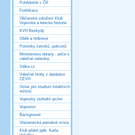
Pohřebiště v ČR
Fortifikace
Občanské sdružení Klub
Vojenské a letecké historie
KVH Beskydy
Oběti a hrdinové
Pomníky četníků, policistů
Ministerstvo obrany - péče o
válečné veterány
Válka.cz
Válečné hroby z databáze
CEVH
Ústav pro studium totalitních
režimů
Vojenský ústřední archiv
Vojenství
Background
Vlastenecká památná místa
Klub přátel pplk. Karla
Vašátky