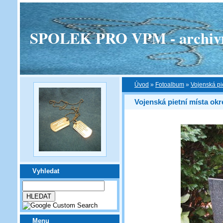
SPOLEK PRO VPM - archivní v
Úvod
»
Fotoalbum
»
Vojenská pi
Vojenská pietní místa ok
Vyhledat
Menu