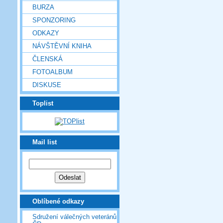
BURZA
SPONZORING
ODKAZY
NÁVŠTĚVNÍ KNIHA
ČLENSKÁ
FOTOALBUM
DISKUSE
Toplist
Mail list
Oblíbené odkazy
Sdružení válečných veteránů