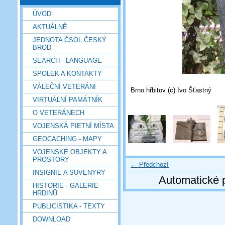
ÚVOD
AKTUÁLNĚ
JEDNOTA ČSOL ČESKÝ
BROD
SEARCH - LANGUAGE
SPOLEK A KONTAKTY
VÁLEČNÍ VETERÁNI
Brno hřbitov (c) Ivo Šťastný
VIRTUÁLNÍ PAMÁTNÍK
O VETERÁNECH
VOJENSKÁ PIETNÍ MÍSTA
GEOCACHING - MAPY
VOJENSKÉ OBJEKTY A
PROSTORY
← Předchozí
INSIGNIE A SUVENYRY
Automatické 
HISTORIE - GALERIE
HRDINŮ
PUBLICISTIKA - TEXTY
DOWNLOAD