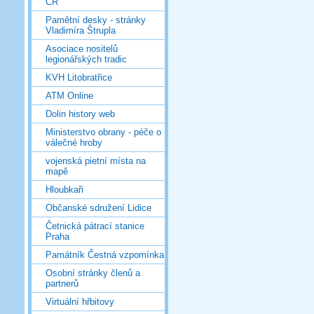
ČR
Pamětní desky - stránky
Vladimíra Štrupla
Asociace nositelů
legionářských tradic
KVH Litobratřice
ATM Online
Dolin history web
Ministerstvo obrany - péče o
válečné hroby
vojenská pietní místa na
mapě
Hloubkaři
Občanské sdružení Lidice
Četnická pátrací stanice
Praha
Památník Čestná vzpomínka
Osobní stránky členů a
partnerů
Virtuální hřbitovy