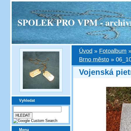
SPOLEK PRO VPM - archivní v
Úvod
»
Fotoalbum
Brno město
»
06_10
Vojenská pie
Vyhledat
Menu