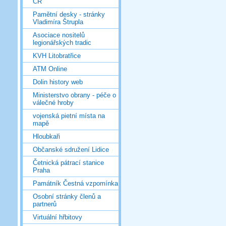
ČR
Pamětní desky - stránky
Vladimíra Štrupla
Asociace nositelů
legionářských tradic
KVH Litobratřice
ATM Online
Dolin history web
Ministerstvo obrany - péče o
válečné hroby
vojenská pietní místa na
mapě
Hloubkaři
Občanské sdružení Lidice
Četnická pátrací stanice
Praha
Památník Čestná vzpomínka
Osobní stránky členů a
partnerů
Virtuální hřbitovy