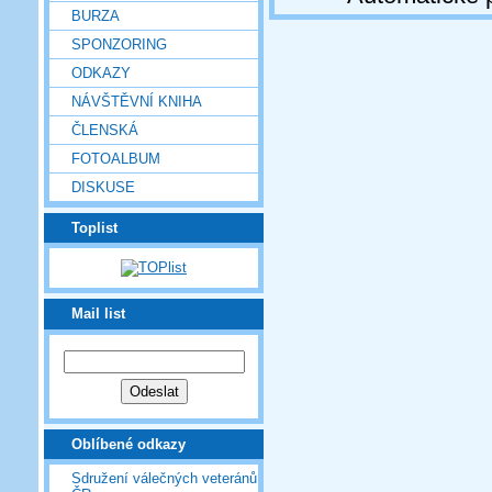
BURZA
SPONZORING
ODKAZY
NÁVŠTĚVNÍ KNIHA
ČLENSKÁ
FOTOALBUM
DISKUSE
Toplist
Mail list
Oblíbené odkazy
Sdružení válečných veteránů