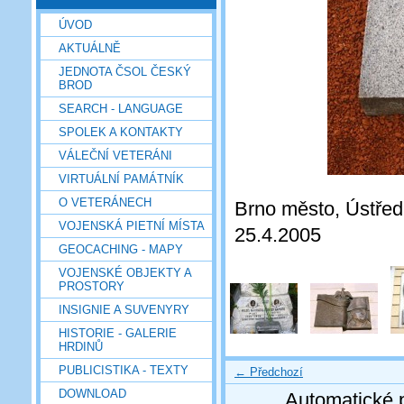
ÚVOD
AKTUÁLNĚ
JEDNOTA ČSOL ČESKÝ
BROD
SEARCH - LANGUAGE
SPOLEK A KONTAKTY
VÁLEČNÍ VETERÁNI
VIRTUÁLNÍ PAMÁTNÍK
O VETERÁNECH
Brno město, Ústředn
VOJENSKÁ PIETNÍ MÍSTA
25.4.2005
GEOCACHING - MAPY
VOJENSKÉ OBJEKTY A
PROSTORY
INSIGNIE A SUVENYRY
HISTORIE - GALERIE
HRDINŮ
PUBLICISTIKA - TEXTY
← Předchozí
DOWNLOAD
Automatické 