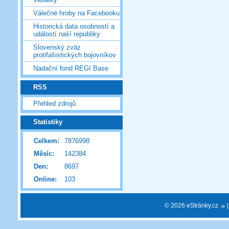
Válečné hroby na Facebooku
Historická data osobností a
událostí naší republiky
Slovenský zväz
protifašistických bojovníkov
Nadační fond REGI Base
RSS
Přehled zdrojů
Statistiky
Celkem:
7876998
Měsíc:
142384
Den:
8697
Online:
103
© 2026 eStránky.cz