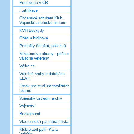
Pohřebiště v ČR
Fortifikace
Občanské sdružení Klub
Vojenské a letecké historie
KVH Beskydy
Oběti a hrdinové
Pomníky četníků, policistů
Ministerstvo obrany - péče o
válečné veterány
Válka.cz
Válečné hroby z databáze
CEVH
Ústav pro studium totalitních
režimů
Vojenský ústřední archiv
Vojenství
Background
Vlastenecká památná místa
Klub přátel pplk. Karla
Vašátky