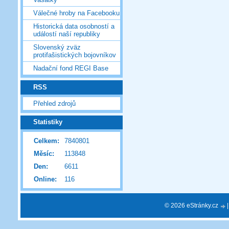
Válečné hroby na Facebooku
Historická data osobností a
událostí naší republiky
Slovenský zväz
protifašistických bojovníkov
Nadační fond REGI Base
RSS
Přehled zdrojů
Statistiky
Celkem:
7840801
Měsíc:
113848
Den:
6611
Online:
116
© 2026 eStránky.cz