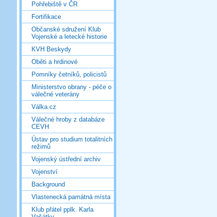
Pohřebiště v ČR
Fortifikace
Občanské sdružení Klub
Vojenské a letecké historie
KVH Beskydy
Oběti a hrdinové
Pomníky četníků, policistů
Ministerstvo obrany - péče o
válečné veterány
Válka.cz
Válečné hroby z databáze
CEVH
Ústav pro studium totalitních
režimů
Vojenský ústřední archiv
Vojenství
Background
Vlastenecká památná místa
Klub přátel pplk. Karla
Vašátky