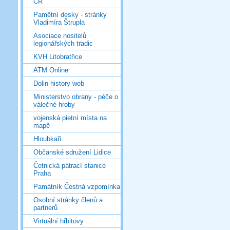
ČR
Pamětní desky - stránky
Vladimíra Štrupla
Asociace nositelů
legionářských tradic
KVH Litobratřice
ATM Online
Dolin history web
Ministerstvo obrany - péče o
válečné hroby
vojenská pietní místa na
mapě
Hloubkaři
Občanské sdružení Lidice
Četnická pátrací stanice
Praha
Památník Čestná vzpomínka
Osobní stránky členů a
partnerů
Virtuální hřbitovy