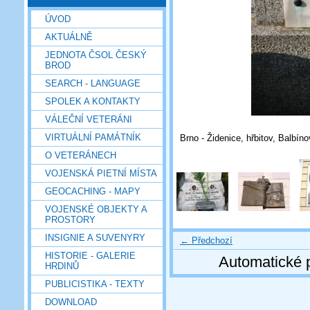
ÚVOD
AKTUÁLNĚ
JEDNOTA ČSOL ČESKÝ
BROD
SEARCH - LANGUAGE
SPOLEK A KONTAKTY
VÁLEČNÍ VETERÁNI
VIRTUÁLNÍ PAMÁTNÍK
Brno - Židenice, hřbitov, Balbín
O VETERÁNECH
VOJENSKÁ PIETNÍ MÍSTA
GEOCACHING - MAPY
VOJENSKÉ OBJEKTY A
PROSTORY
INSIGNIE A SUVENYRY
← Předchozí
HISTORIE - GALERIE
Automatické 
HRDINŮ
PUBLICISTIKA - TEXTY
DOWNLOAD