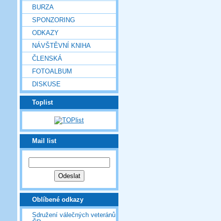
BURZA
SPONZORING
ODKAZY
NÁVŠTĚVNÍ KNIHA
ČLENSKÁ
FOTOALBUM
DISKUSE
Toplist
Mail list
Oblíbené odkazy
Sdružení válečných veteránů