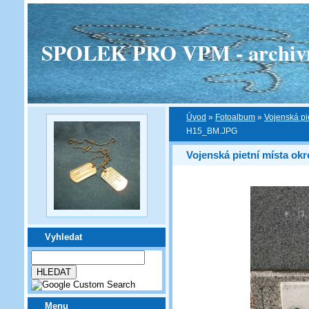
SPOLEK PRO VPM - archivní v
Úvod
»
Fotoalbum
»
Vojenská pi
H15_BM.JPG
Vojenská pietní místa ok
Vyhledat
Menu