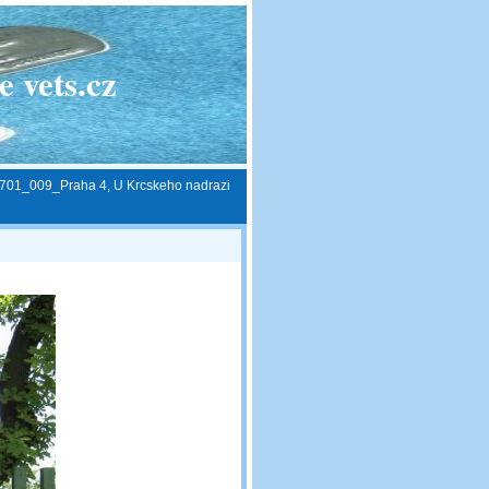
 vets.cz
701_009_Praha 4, U Krcskeho nadrazi