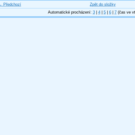
← Předchozí
Zpět do složky
Automatické procházení:
3
|
4
|
5
|
6
|
7
(čas ve vt