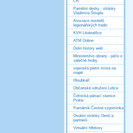
ČR
Pamětní desky - stránky
Vladimíra Štrupla
Asociace nositelů
legionářských tradic
KVH Litobratřice
ATM Online
Dolin history web
Ministerstvo obrany - péče o
válečné hroby
vojenská pietní místa na
mapě
Hloubkaři
Občanské sdružení Lidice
Četnická pátrací stanice
Praha
Památník Čestná vzpomínka
Osobní stránky členů a
partnerů
Virtuální hřbitovy