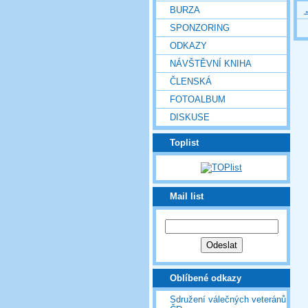
BURZA
SPONZORING
ODKAZY
NÁVŠTĚVNÍ KNIHA
ČLENSKÁ
FOTOALBUM
DISKUSE
Toplist
Mail list
Oblíbené odkazy
Sdružení válečných veteránů