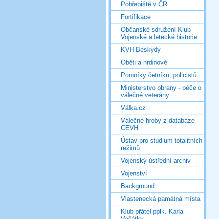
Pohřebiště v ČR
Fortifikace
Občanské sdružení Klub
Vojenské a letecké historie
KVH Beskydy
Oběti a hrdinové
Pomníky četníků, policistů
Ministerstvo obrany - péče o
válečné veterány
Válka.cz
Válečné hroby z databáze
CEVH
Ústav pro studium totalitních
režimů
Vojenský ústřední archiv
Vojenství
Background
Vlastenecká památná místa
Klub přátel pplk. Karla
Vašátky