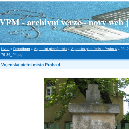
 - archivní verze - nový web je
Úvod
»
Fotoalbum
»
Vojenská pietní místa
»
Vojenská pietní místa Praha 4
»
08_2
79-36_P4.jpg
Vojenská pietní místa Praha 4