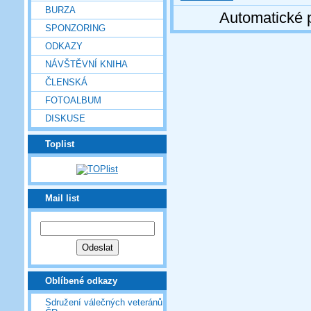
BURZA
Automatické 
SPONZORING
ODKAZY
NÁVŠTĚVNÍ KNIHA
ČLENSKÁ
FOTOALBUM
DISKUSE
Toplist
Mail list
Oblíbené odkazy
Sdružení válečných veteránů