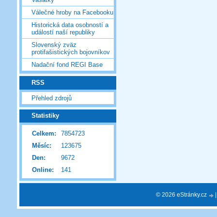
Válečné hroby na Facebooku
Historická data osobností a
událostí naší republiky
Slovenský zväz
protifašistických bojovníkov
Nadační fond REGI Base
RSS
Přehled zdrojů
Statistiky
Celkem:
7854723
Měsíc:
123675
Den:
9672
Online:
141
© 2026 eStránky.cz