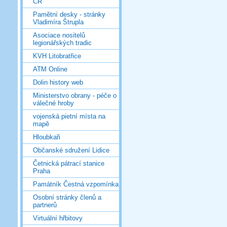
ČR
Pamětní desky - stránky
Vladimíra Štrupla
Asociace nositelů
legionářských tradic
KVH Litobratřice
ATM Online
Dolin history web
Ministerstvo obrany - péče o
válečné hroby
vojenská pietní místa na
mapě
Hloubkaři
Občanské sdružení Lidice
Četnická pátrací stanice
Praha
Památník Čestná vzpomínka
Osobní stránky členů a
partnerů
Virtuální hřbitovy