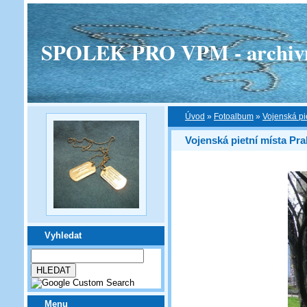
SPOLEK PRO VPM - archivní v
Úvod
»
Fotoalbum
»
Vojenská pi
Vojenská pietní místa Pra
Vyhledat
Menu