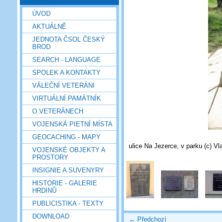
ÚVOD
AKTUÁLNĚ
JEDNOTA ČSOL ČESKÝ
BROD
SEARCH - LANGUAGE
SPOLEK A KONTAKTY
VÁLEČNÍ VETERÁNI
VIRTUÁLNÍ PAMÁTNÍK
O VETERÁNECH
VOJENSKÁ PIETNÍ MÍSTA
GEOCACHING - MAPY
ulice Na Jezerce, v parku (c) Vl
VOJENSKÉ OBJEKTY A
PROSTORY
INSIGNIE A SUVENYRY
HISTORIE - GALERIE
HRDINŮ
PUBLICISTIKA - TEXTY
DOWNLOAD
← Předchozí