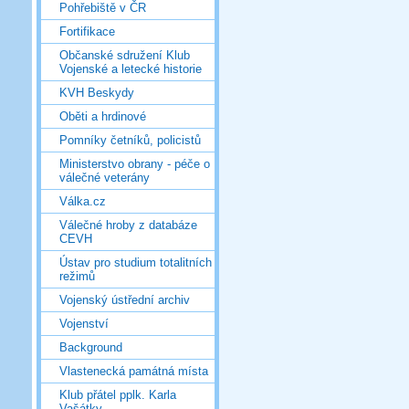
Pohřebiště v ČR
Fortifikace
Občanské sdružení Klub
Vojenské a letecké historie
KVH Beskydy
Oběti a hrdinové
Pomníky četníků, policistů
Ministerstvo obrany - péče o
válečné veterány
Válka.cz
Válečné hroby z databáze
CEVH
Ústav pro studium totalitních
režimů
Vojenský ústřední archiv
Vojenství
Background
Vlastenecká památná místa
Klub přátel pplk. Karla
Vašátky