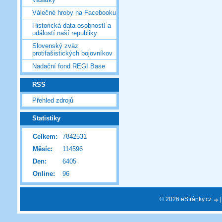
Válečné hroby na Facebooku
Historická data osobností a
událostí naší republiky
Slovenský zväz
protifašistických bojovníkov
Nadační fond REGI Base
RSS
Přehled zdrojů
Statistiky
Celkem:
7842531
Měsíc:
114596
Den:
6405
Online:
96
© 2026 eStránky.cz