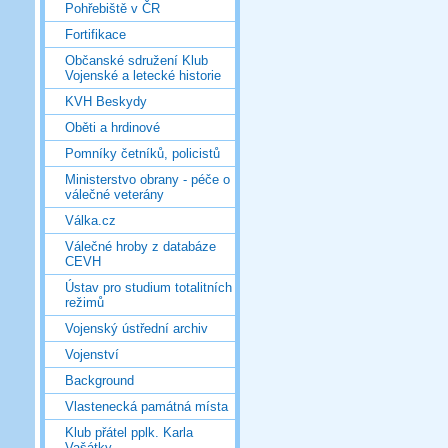
Pohřebiště v ČR
Fortifikace
Občanské sdružení Klub
Vojenské a letecké historie
KVH Beskydy
Oběti a hrdinové
Pomníky četníků, policistů
Ministerstvo obrany - péče o
válečné veterány
Válka.cz
Válečné hroby z databáze
CEVH
Ústav pro studium totalitních
režimů
Vojenský ústřední archiv
Vojenství
Background
Vlastenecká památná místa
Klub přátel pplk. Karla
Vašátky