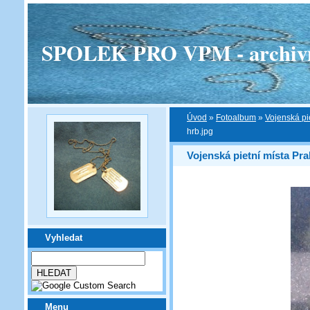
SPOLEK PRO VPM - archivní v
Úvod
»
Fotoalbum
»
Vojenská pi
hrb.jpg
Vojenská pietní místa Pra
Vyhledat
Menu