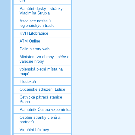
ČR
Pamětní desky - stránky
Vladimíra Štrupla
Asociace nositelů
legionářských tradic
KVH Litobratřice
ATM Online
Dolin history web
Ministerstvo obrany - péče o
válečné hroby
vojenská pietní místa na
mapě
Hloubkaři
Občanské sdružení Lidice
Četnická pátrací stanice
Praha
Památník Čestná vzpomínka
Osobní stránky členů a
partnerů
Virtuální hřbitovy