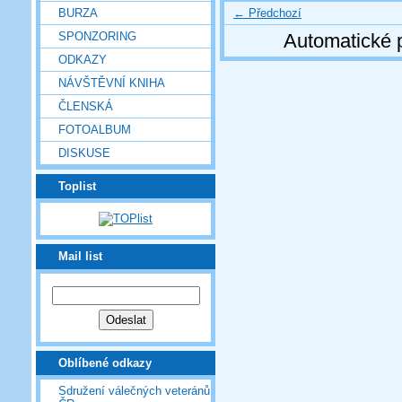
← Předchozí
BURZA
SPONZORING
Automatické 
ODKAZY
NÁVŠTĚVNÍ KNIHA
ČLENSKÁ
FOTOALBUM
DISKUSE
Toplist
Mail list
Oblíbené odkazy
Sdružení válečných veteránů