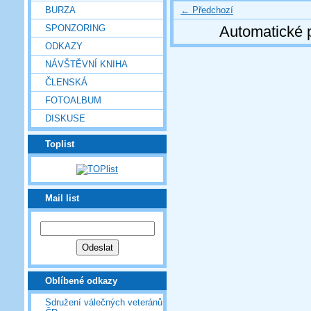
← Předchozí
BURZA
SPONZORING
Automatické 
ODKAZY
NÁVŠTĚVNÍ KNIHA
ČLENSKÁ
FOTOALBUM
DISKUSE
Toplist
Mail list
Oblíbené odkazy
Sdružení válečných veteránů