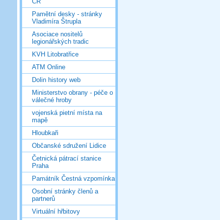
ČR
Pamětní desky - stránky
Vladimíra Štrupla
Asociace nositelů
legionářských tradic
KVH Litobratřice
ATM Online
Dolin history web
Ministerstvo obrany - péče o
válečné hroby
vojenská pietní místa na
mapě
Hloubkaři
Občanské sdružení Lidice
Četnická pátrací stanice
Praha
Památník Čestná vzpomínka
Osobní stránky členů a
partnerů
Virtuální hřbitovy