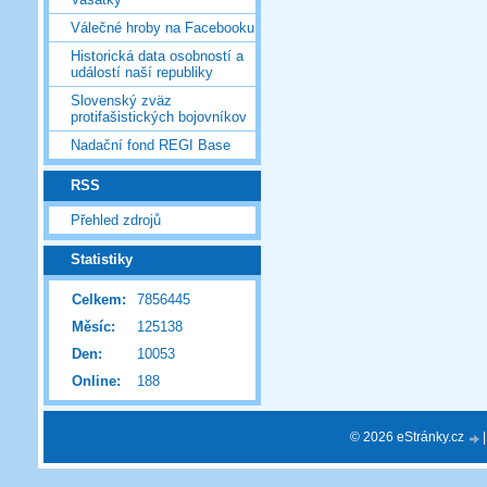
Válečné hroby na Facebooku
Historická data osobností a
událostí naší republiky
Slovenský zväz
protifašistických bojovníkov
Nadační fond REGI Base
RSS
Přehled zdrojů
Statistiky
Celkem:
7856445
Měsíc:
125138
Den:
10053
Online:
188
© 2026 eStránky.cz