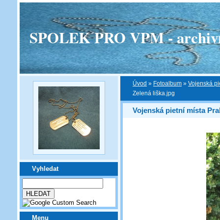
SPOLEK PRO VPM - archivní v
Úvod
»
Fotoalbum
»
Vojenská pi
Zelená liška.jpg
Vojenská pietní místa Pra
Vyhledat
Menu