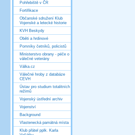
Pohřebiště v ČR
Fortifikace
Občanské sdružení Klub
Vojenské a letecké historie
KVH Beskydy
Oběti a hrdinové
Pomníky četníků, policistů
Ministerstvo obrany - péče o
válečné veterány
Válka.cz
Válečné hroby z databáze
CEVH
Ústav pro studium totalitních
režimů
Vojenský ústřední archiv
Vojenství
Background
Vlastenecká památná místa
Klub přátel pplk. Karla
Vašátky