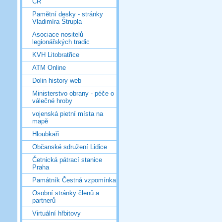
ČR
Pamětní desky - stránky
Vladimíra Štrupla
Asociace nositelů
legionářských tradic
KVH Litobratřice
ATM Online
Dolin history web
Ministerstvo obrany - péče o
válečné hroby
vojenská pietní místa na
mapě
Hloubkaři
Občanské sdružení Lidice
Četnická pátrací stanice
Praha
Památník Čestná vzpomínka
Osobní stránky členů a
partnerů
Virtuální hřbitovy