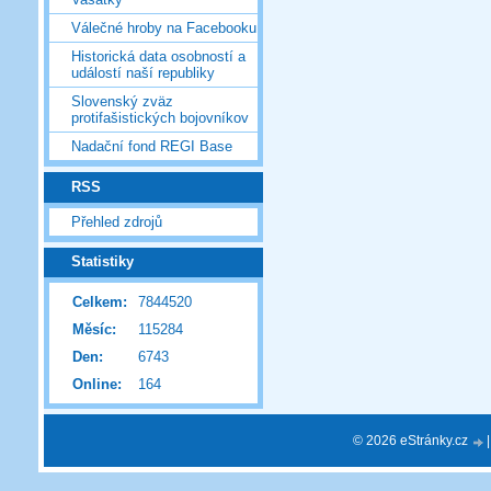
Válečné hroby na Facebooku
Historická data osobností a
událostí naší republiky
Slovenský zväz
protifašistických bojovníkov
Nadační fond REGI Base
RSS
Přehled zdrojů
Statistiky
Celkem:
7844520
Měsíc:
115284
Den:
6743
Online:
164
© 2026 eStránky.cz