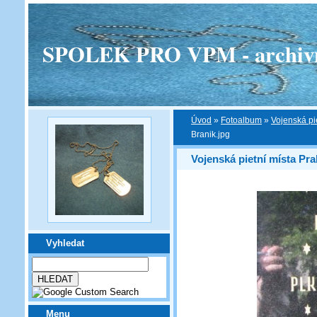
SPOLEK PRO VPM - archivní v
Úvod
»
Fotoalbum
»
Vojenská pi
Branik.jpg
Vojenská pietní místa Pra
Vyhledat
Menu