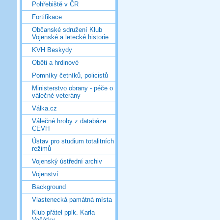
Pohřebiště v ČR
Fortifikace
Občanské sdružení Klub
Vojenské a letecké historie
KVH Beskydy
Oběti a hrdinové
Pomníky četníků, policistů
Ministerstvo obrany - péče o
válečné veterány
Válka.cz
Válečné hroby z databáze
CEVH
Ústav pro studium totalitních
režimů
Vojenský ústřední archiv
Vojenství
Background
Vlastenecká památná místa
Klub přátel pplk. Karla
Vašátky