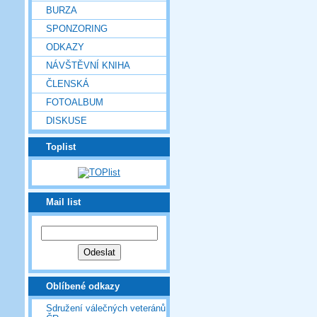
BURZA
SPONZORING
ODKAZY
NÁVŠTĚVNÍ KNIHA
ČLENSKÁ
FOTOALBUM
DISKUSE
Toplist
Mail list
Oblíbené odkazy
Sdružení válečných veteránů