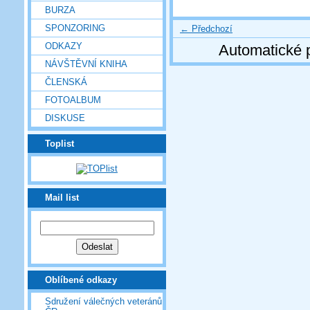
BURZA
SPONZORING
← Předchozí
ODKAZY
Automatické 
NÁVŠTĚVNÍ KNIHA
ČLENSKÁ
FOTOALBUM
DISKUSE
Toplist
Mail list
Oblíbené odkazy
Sdružení válečných veteránů