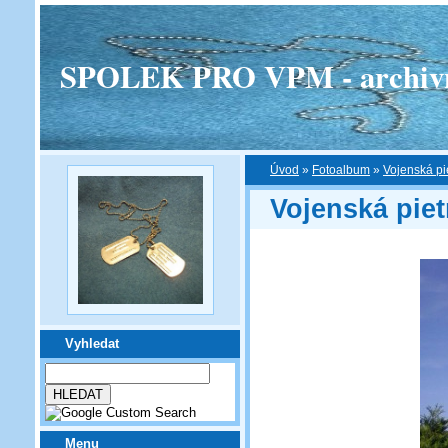
SPOLEK PRO VPM - archivní v
Úvod
»
Fotoalbum
»
Vojenská pi
Vojenská piet
Vyhledat
Menu