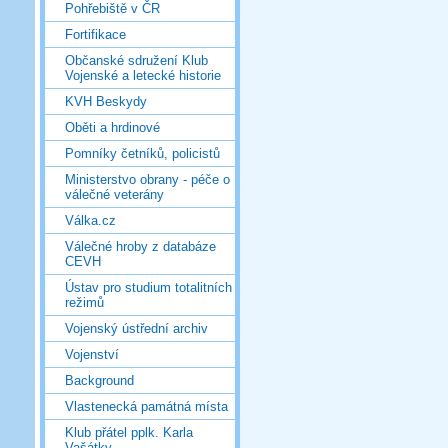
Pohřebiště v ČR
Fortifikace
Občanské sdružení Klub
Vojenské a letecké historie
KVH Beskydy
Oběti a hrdinové
Pomníky četníků, policistů
Ministerstvo obrany - péče o
válečné veterány
Válka.cz
Válečné hroby z databáze
CEVH
Ústav pro studium totalitních
režimů
Vojenský ústřední archiv
Vojenství
Background
Vlastenecká památná místa
Klub přátel pplk. Karla
Vašátky