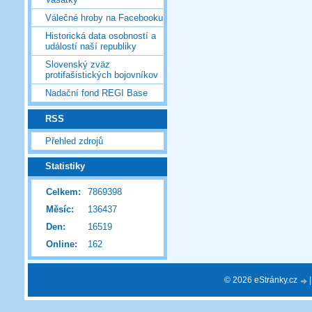
Válečné hroby na Facebooku
Historická data osobností a
událostí naší republiky
Slovenský zväz
protifašistických bojovníkov
Nadační fond REGI Base
RSS
Přehled zdrojů
Statistiky
Celkem:
7869398
Měsíc:
136437
Den:
16519
Online:
162
© 2026 eStránky.cz