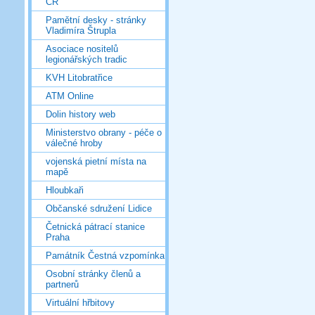
ČR
Pamětní desky - stránky
Vladimíra Štrupla
Asociace nositelů
legionářských tradic
KVH Litobratřice
ATM Online
Dolin history web
Ministerstvo obrany - péče o
válečné hroby
vojenská pietní místa na
mapě
Hloubkaři
Občanské sdružení Lidice
Četnická pátrací stanice
Praha
Památník Čestná vzpomínka
Osobní stránky členů a
partnerů
Virtuální hřbitovy