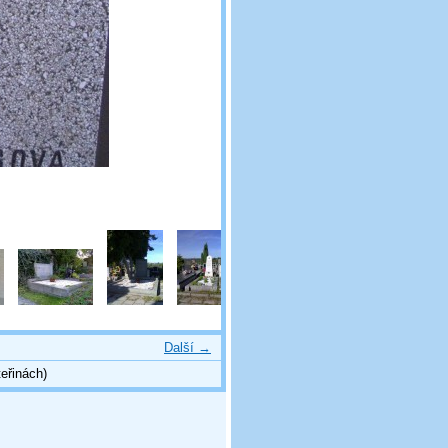
Další →
eřinách)