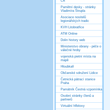
ČR
Pamětní desky - stránky
Vladimíra Štrupla
Asociace nositelů
legionářských tradic
KVH Litobratřice
ATM Online
Dolin history web
Ministerstvo obrany - péče o
válečné hroby
vojenská pietní místa na
mapě
Hloubkaři
Občanské sdružení Lidice
Četnická pátrací stanice
Praha
Památník Čestná vzpomínka
Osobní stránky členů a
partnerů
Virtuální hřbitovy