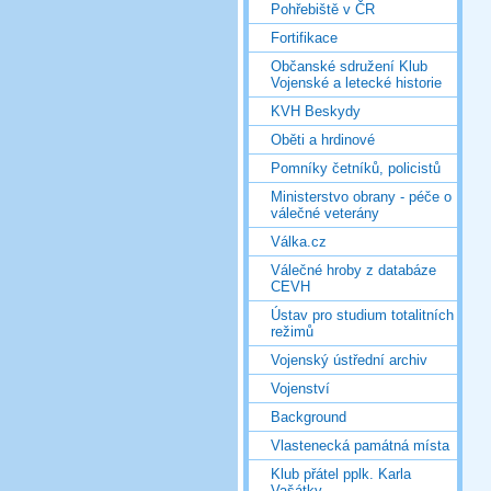
Pohřebiště v ČR
Fortifikace
Občanské sdružení Klub
Vojenské a letecké historie
KVH Beskydy
Oběti a hrdinové
Pomníky četníků, policistů
Ministerstvo obrany - péče o
válečné veterány
Válka.cz
Válečné hroby z databáze
CEVH
Ústav pro studium totalitních
režimů
Vojenský ústřední archiv
Vojenství
Background
Vlastenecká památná místa
Klub přátel pplk. Karla
Vašátky