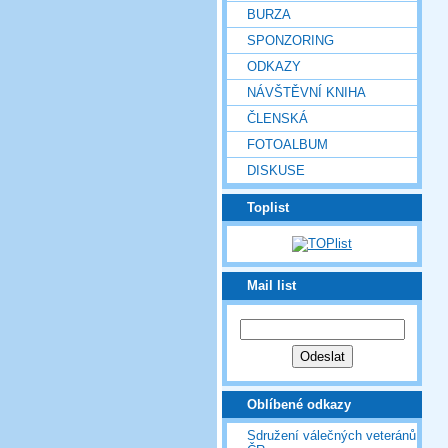
BURZA
SPONZORING
ODKAZY
NÁVŠTĚVNÍ KNIHA
ČLENSKÁ
FOTOALBUM
DISKUSE
Toplist
Mail list
Oblíbené odkazy
Sdružení válečných veteránů