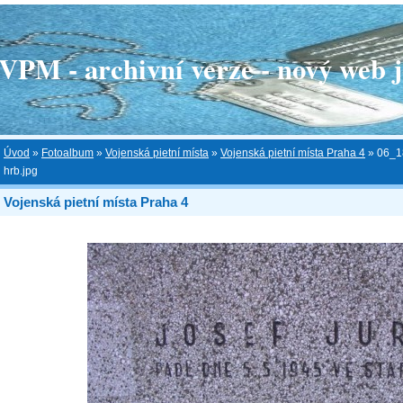
 - archivní verze - nový web je
Úvod
»
Fotoalbum
»
Vojenská pietní místa
»
Vojenská pietní místa Praha 4
»
06_1
hrb.jpg
Vojenská pietní místa Praha 4