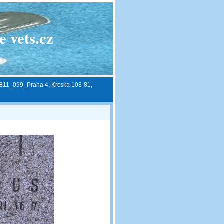
 vets.cz
811_099_Praha 4, Krcska 108-81,