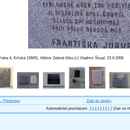
raha 4, Krčská 108/81, hřbitov Zelená liška (c) Vladimír Štrupl, 23.9.2006
← Předchozí
Zpět do složky
Automatické procházení:
3
|
4
|
5
|
6
|
7
(čas ve vt