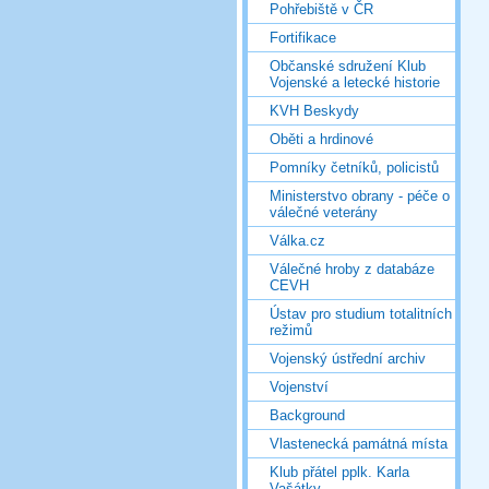
Pohřebiště v ČR
Fortifikace
Občanské sdružení Klub
Vojenské a letecké historie
KVH Beskydy
Oběti a hrdinové
Pomníky četníků, policistů
Ministerstvo obrany - péče o
válečné veterány
Válka.cz
Válečné hroby z databáze
CEVH
Ústav pro studium totalitních
režimů
Vojenský ústřední archiv
Vojenství
Background
Vlastenecká památná místa
Klub přátel pplk. Karla
Vašátky