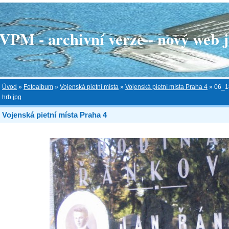
 - archivní verze - nový web je
Úvod
»
Fotoalbum
»
Vojenská pietní místa
»
Vojenská pietní místa Praha 4
»
06_1
hrb.jpg
Vojenská pietní místa Praha 4