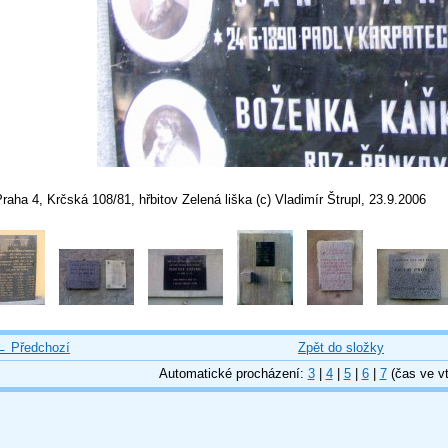
raha 4, Krčská 108/81, hřbitov Zelená liška (c) Vladimír Štrupl, 23.9.2006
← Předchozí
Zpět do složky
Automatické procházení:
3
|
4
|
5
|
6
|
7
(čas ve vt