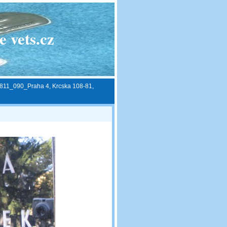
 vets.cz
811_090_Praha 4, Krcska 108-81,