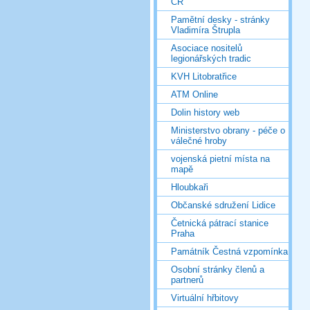
ČR
Pamětní desky - stránky
Vladimíra Štrupla
Asociace nositelů
legionářských tradic
KVH Litobratřice
ATM Online
Dolin history web
Ministerstvo obrany - péče o
válečné hroby
vojenská pietní místa na
mapě
Hloubkaři
Občanské sdružení Lidice
Četnická pátrací stanice
Praha
Památník Čestná vzpomínka
Osobní stránky členů a
partnerů
Virtuální hřbitovy