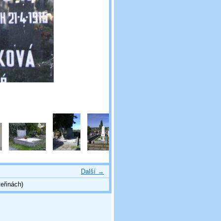
Další →
eřinách)