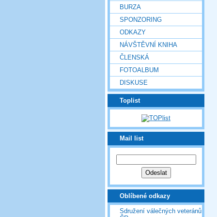
BURZA
SPONZORING
ODKAZY
NÁVŠTĚVNÍ KNIHA
ČLENSKÁ
FOTOALBUM
DISKUSE
Toplist
Mail list
Oblíbené odkazy
Sdružení válečných veteránů