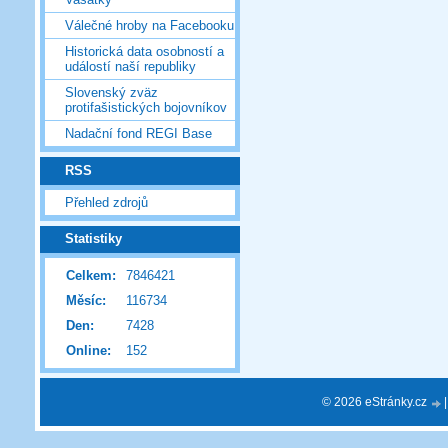
Válečné hroby na Facebooku
Historická data osobností a
událostí naší republiky
Slovenský zväz
protifašistických bojovníkov
Nadační fond REGI Base
RSS
Přehled zdrojů
Statistiky
Celkem:
7846421
Měsíc:
116734
Den:
7428
Online:
152
© 2026 eStránky.cz