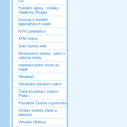
ČR
Pamětní desky - stránky
Vladimíra Štrupla
Asociace nositelů
legionářských tradic
KVH Litobratřice
ATM Online
Dolin history web
Ministerstvo obrany - péče o
válečné hroby
vojenská pietní místa na
mapě
Hloubkaři
Občanské sdružení Lidice
Četnická pátrací stanice
Praha
Památník Čestná vzpomínka
Osobní stránky členů a
partnerů
Virtuální hřbitovy