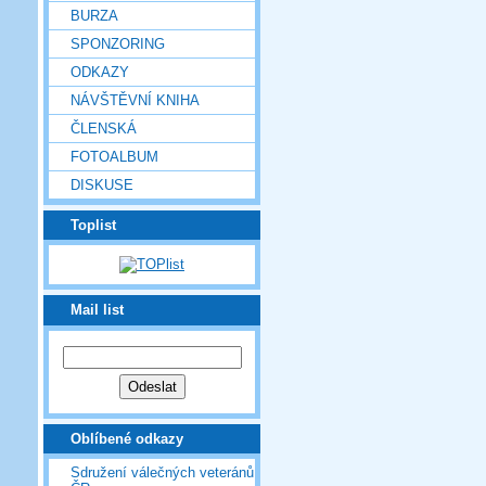
BURZA
SPONZORING
ODKAZY
NÁVŠTĚVNÍ KNIHA
ČLENSKÁ
FOTOALBUM
DISKUSE
Toplist
Mail list
Oblíbené odkazy
Sdružení válečných veteránů