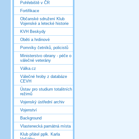
Pohřebiště v ČR
Fortifikace
Občanské sdružení Klub
Vojenské a letecké historie
KVH Beskydy
Oběti a hrdinové
Pomníky četníků, policistů
Ministerstvo obrany - péče o
válečné veterány
Válka.cz
Válečné hroby z databáze
CEVH
Ústav pro studium totalitních
režimů
Vojenský ústřední archiv
Vojenství
Background
Vlastenecká památná místa
Klub přátel pplk. Karla
Vašátky