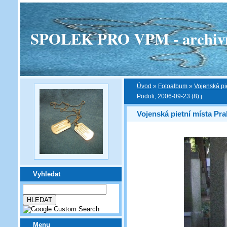
SPOLEK PRO VPM - archivní v
Úvod
»
Fotoalbum
»
Vojenská pi
Podoli, 2006-09-23 (8).j
Vojenská pietní místa Pra
Vyhledat
Menu