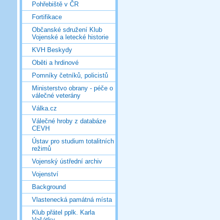
Pohřebiště v ČR
Fortifikace
Občanské sdružení Klub
Vojenské a letecké historie
KVH Beskydy
Oběti a hrdinové
Pomníky četníků, policistů
Ministerstvo obrany - péče o
válečné veterány
Válka.cz
Válečné hroby z databáze
CEVH
Ústav pro studium totalitních
režimů
Vojenský ústřední archiv
Vojenství
Background
Vlastenecká památná místa
Klub přátel pplk. Karla
Vašátky