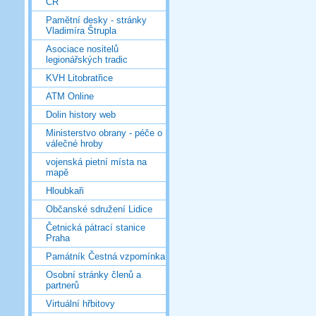
ČR
Pamětní desky - stránky
Vladimíra Štrupla
Asociace nositelů
legionářských tradic
KVH Litobratřice
ATM Online
Dolin history web
Ministerstvo obrany - péče o
válečné hroby
vojenská pietní místa na
mapě
Hloubkaři
Občanské sdružení Lidice
Četnická pátrací stanice
Praha
Památník Čestná vzpomínka
Osobní stránky členů a
partnerů
Virtuální hřbitovy