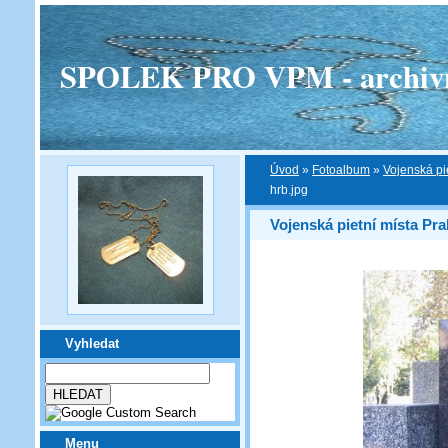
SPOLEK PRO VPM - archivní v
Úvod
»
Fotoalbum
»
Vojenská pi
hrb.jpg
Vojenská pietní místa Pra
Vyhledat
Menu