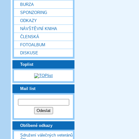
BURZA
SPONZORING
ODKAZY
NÁVŠTĚVNÍ KNIHA
ČLENSKÁ
FOTOALBUM
DISKUSE
Toplist
Mail list
Oblíbené odkazy
Sdružení válečných veteránů