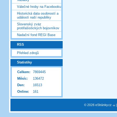
Válečné hroby na Facebooku
Historická data osobností a
událostí naší republiky
Slovenský zväz
protifašistických bojovníkov
Nadační fond REGI Base
RSS
Přehled zdrojů
Statistiky
Celkem:
7869445
Měsíc:
136472
Den:
16513
Online:
161
© 2026 eStránky.cz