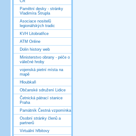
ČR
Pamětní desky - stránky
Vladimíra Štrupla
Asociace nositelů
legionářských tradic
KVH Litobratřice
ATM Online
Dolin history web
Ministerstvo obrany - péče o
válečné hroby
vojenská pietní místa na
mapě
Hloubkaři
Občanské sdružení Lidice
Četnická pátrací stanice
Praha
Památník Čestná vzpomínka
Osobní stránky členů a
partnerů
Virtuální hřbitovy