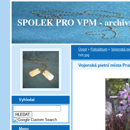
SPOLEK PRO VPM - archivní v
Úvod
»
Fotoalbum
»
Vojenská pi
hrb.jpg
Vojenská pietní místa Pra
Vyhledat
Menu