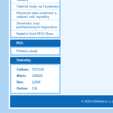
Válečné hroby na Facebooku
Historická data osobností a
událostí naší republiky
Slovenský zväz
protifašistických bojovníkov
Nadační fond REGI Base
RSS
Přehled zdrojů
Statistiky
Celkem:
7875105
Měsíc:
140828
Den:
11568
Online:
136
© 2026 eStránky.cz