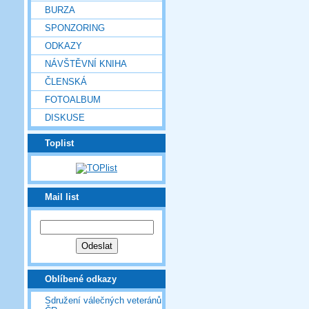
BURZA
SPONZORING
ODKAZY
NÁVŠTĚVNÍ KNIHA
ČLENSKÁ
FOTOALBUM
DISKUSE
Toplist
Mail list
Oblíbené odkazy
Sdružení válečných veteránů