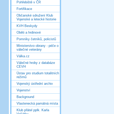
Pohřebiště v ČR
Fortifikace
Občanské sdružení Klub
Vojenské a letecké historie
KVH Beskydy
Oběti a hrdinové
Pomníky četníků, policistů
Ministerstvo obrany - péče o
válečné veterány
Válka.cz
Válečné hroby z databáze
CEVH
Ústav pro studium totalitních
režimů
Vojenský ústřední archiv
Vojenství
Background
Vlastenecká památná místa
Klub přátel pplk. Karla
Vašátky