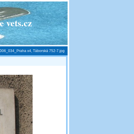
 vets.cz
006_034_Praha x4, Táborská 752-7.jpg