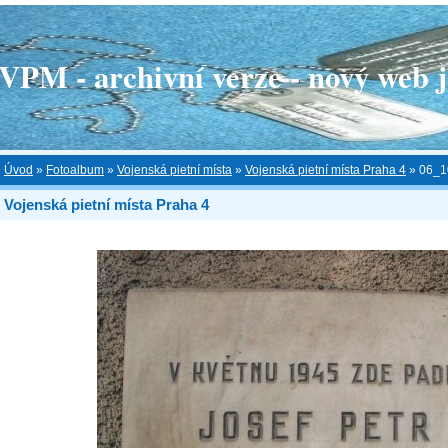
 - archivní verze - nový web je
Úvod
»
Fotoalbum
»
Vojenská pietní místa
»
Vojenská pietní místa Praha 4
»
06_1
Vojenská pietní místa Praha 4