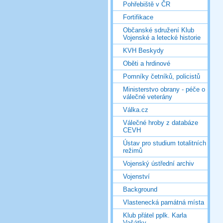
Pohřebiště v ČR
Fortifikace
Občanské sdružení Klub
Vojenské a letecké historie
KVH Beskydy
Oběti a hrdinové
Pomníky četníků, policistů
Ministerstvo obrany - péče o
válečné veterány
Válka.cz
Válečné hroby z databáze
CEVH
Ústav pro studium totalitních
režimů
Vojenský ústřední archiv
Vojenství
Background
Vlastenecká památná místa
Klub přátel pplk. Karla
Vašátky