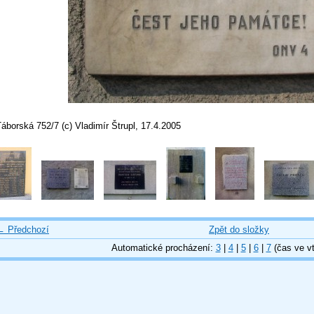
áborská 752/7 (c) Vladimír Štrupl, 17.4.2005
← Předchozí
Zpět do složky
Automatické procházení:
3
|
4
|
5
|
6
|
7
(čas ve vt