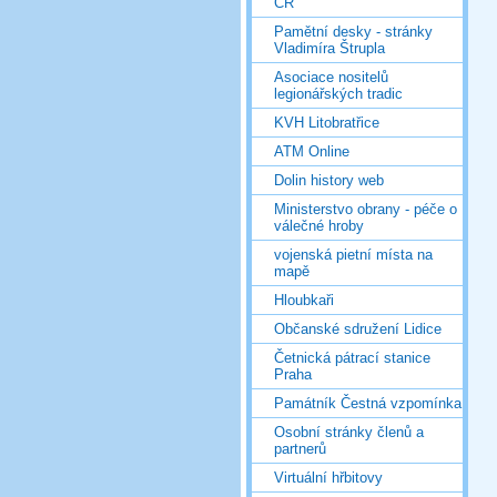
ČR
Pamětní desky - stránky
Vladimíra Štrupla
Asociace nositelů
legionářských tradic
KVH Litobratřice
ATM Online
Dolin history web
Ministerstvo obrany - péče o
válečné hroby
vojenská pietní místa na
mapě
Hloubkaři
Občanské sdružení Lidice
Četnická pátrací stanice
Praha
Památník Čestná vzpomínka
Osobní stránky členů a
partnerů
Virtuální hřbitovy