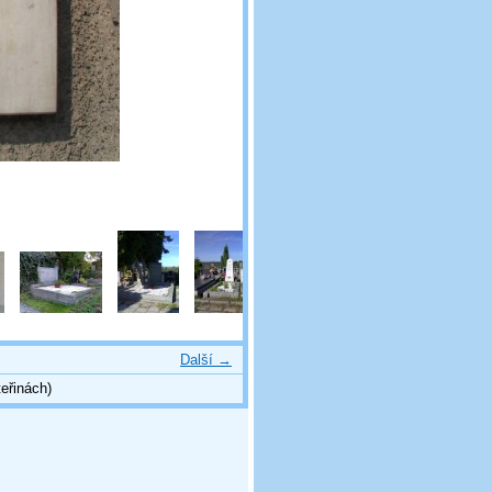
Další →
eřinách)