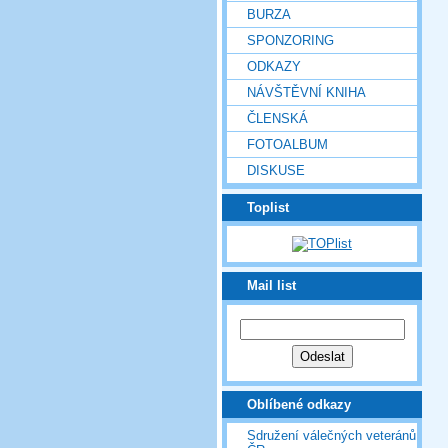
BURZA
SPONZORING
ODKAZY
NÁVŠTĚVNÍ KNIHA
ČLENSKÁ
FOTOALBUM
DISKUSE
Toplist
Mail list
Oblíbené odkazy
Sdružení válečných veteránů