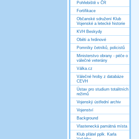
Pohřebiště v ČR
Fortifikace
Občanské sdružení Klub
Vojenské a letecké historie
KVH Beskydy
Oběti a hrdinové
Pomníky četníků, policistů
Ministerstvo obrany - péče o
válečné veterány
Válka.cz
Válečné hroby z databáze
CEVH
Ústav pro studium totalitních
režimů
Vojenský ústřední archiv
Vojenství
Background
Vlastenecká památná místa
Klub přátel pplk. Karla
Vašátky