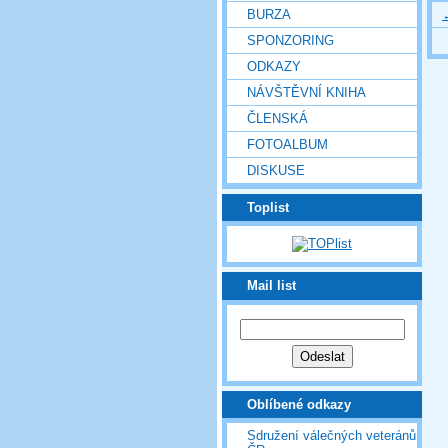
BURZA
SPONZORING
ODKAZY
NÁVŠTĚVNÍ KNIHA
ČLENSKÁ
FOTOALBUM
DISKUSE
Toplist
Mail list
Oblíbené odkazy
Sdružení válečných veteránů