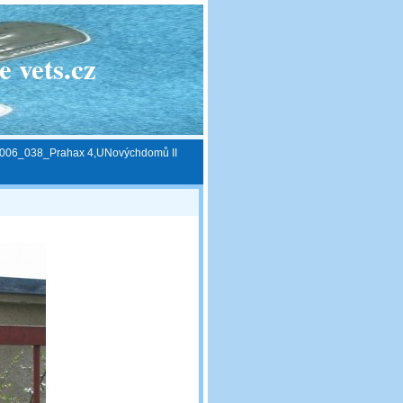
 vets.cz
006_038_Prahax 4,UNovýchdomů II