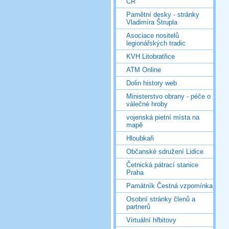
ČR
Pamětní desky - stránky
Vladimíra Štrupla
Asociace nositelů
legionářských tradic
KVH Litobratřice
ATM Online
Dolin history web
Ministerstvo obrany - péče o
válečné hroby
vojenská pietní místa na
mapě
Hloubkaři
Občanské sdružení Lidice
Četnická pátrací stanice
Praha
Památník Čestná vzpomínka
Osobní stránky členů a
partnerů
Virtuální hřbitovy