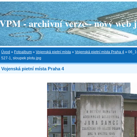
 - archivní verze - nový web je
Úvod
»
Fotoalbum
»
Vojenská pietní místa
»
Vojenská pietní místa Praha 4
»
06_1
527-1, sloupek plotu.jpg
Vojenská pietní místa Praha 4