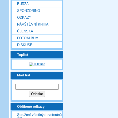
BURZA
SPONZORING
ODKAZY
NÁVŠTĚVNÍ KNIHA
ČLENSKÁ
FOTOALBUM
DISKUSE
Toplist
Mail list
Oblíbené odkazy
Sdružení válečných veteránů