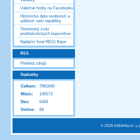
Válečné hroby na Facebooku
Historická data osobností a
událostí naší republiky
Slovenský zväz
protifašistických bojovníkov
Nadační fond REGI Base
RSS
Přehled zdrojů
Statistiky
Celkem:
7881840
Měsíc:
145573
Den:
6469
Online:
89
© 2026 eStránky.cz