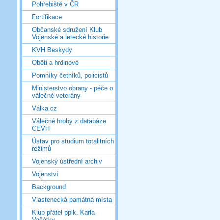
Pohřebiště v ČR
Fortifikace
Občanské sdružení Klub
Vojenské a letecké historie
KVH Beskydy
Oběti a hrdinové
Pomníky četníků, policistů
Ministerstvo obrany - péče o
válečné veterány
Válka.cz
Válečné hroby z databáze
CEVH
Ústav pro studium totalitních
režimů
Vojenský ústřední archiv
Vojenství
Background
Vlastenecká památná místa
Klub přátel pplk. Karla
Vašátky