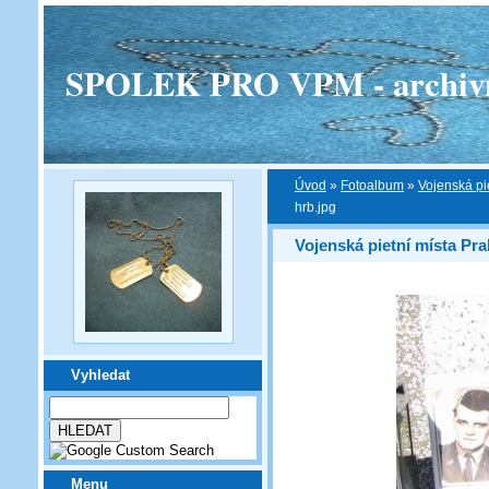
SPOLEK PRO VPM - archivní v
Úvod
»
Fotoalbum
»
Vojenská pi
hrb.jpg
Vojenská pietní místa Pra
Vyhledat
Menu