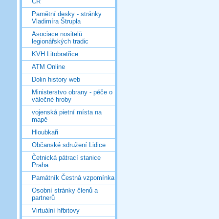
ČR
Pamětní desky - stránky
Vladimíra Štrupla
Asociace nositelů
legionářských tradic
KVH Litobratřice
ATM Online
Dolin history web
Ministerstvo obrany - péče o
válečné hroby
vojenská pietní místa na
mapě
Hloubkaři
Občanské sdružení Lidice
Četnická pátrací stanice
Praha
Památník Čestná vzpomínka
Osobní stránky členů a
partnerů
Virtuální hřbitovy