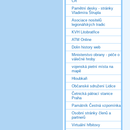
ČR
Pamětní desky - stránky
Vladimíra Štrupla
Asociace nositelů
legionářských tradic
KVH Litobratřice
ATM Online
Dolin history web
Ministerstvo obrany - péče o
válečné hroby
vojenská pietní místa na
mapě
Hloubkaři
Občanské sdružení Lidice
Četnická pátrací stanice
Praha
Památník Čestná vzpomínka
Osobní stránky členů a
partnerů
Virtuální hřbitovy