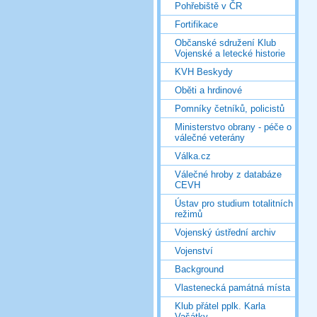
Pohřebiště v ČR
Fortifikace
Občanské sdružení Klub
Vojenské a letecké historie
KVH Beskydy
Oběti a hrdinové
Pomníky četníků, policistů
Ministerstvo obrany - péče o
válečné veterány
Válka.cz
Válečné hroby z databáze
CEVH
Ústav pro studium totalitních
režimů
Vojenský ústřední archiv
Vojenství
Background
Vlastenecká památná místa
Klub přátel pplk. Karla
Vašátky