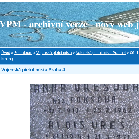
 - archivní verze - nový web je
Úvod
»
Fotoalbum
»
Vojenská pietní místa
»
Vojenská pietní místa Praha 4
»
06_1
hrb.jpg
Vojenská pietní místa Praha 4