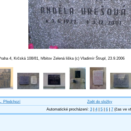
raha 4, Krčská 108/81, hřbitov Zelená liška (c) Vladimír Štrupl, 23.9.2006
← Předchozí
Zpět do složky
Automatické procházení:
3
|
4
|
5
|
6
|
7
(čas ve vt