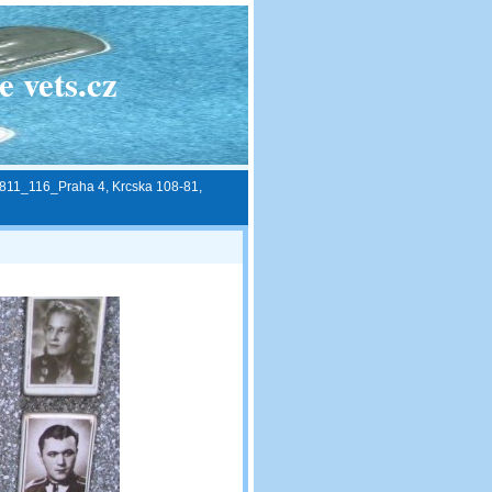
 vets.cz
811_116_Praha 4, Krcska 108-81,