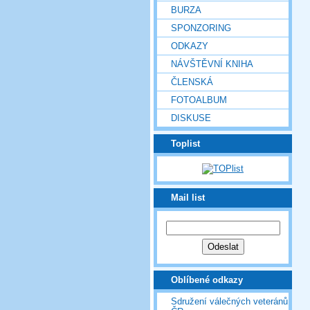
BURZA
SPONZORING
ODKAZY
NÁVŠTĚVNÍ KNIHA
ČLENSKÁ
FOTOALBUM
DISKUSE
Toplist
Mail list
Oblíbené odkazy
Sdružení válečných veteránů