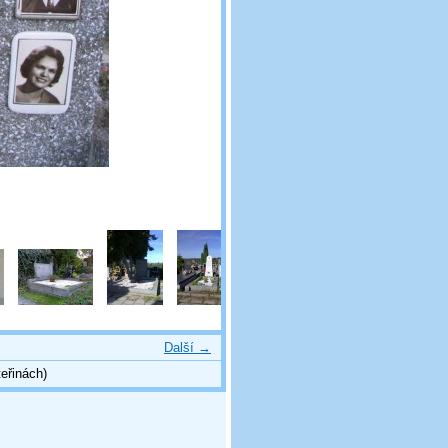
Další →
eřinách)