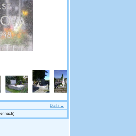
Další →
eřinách)