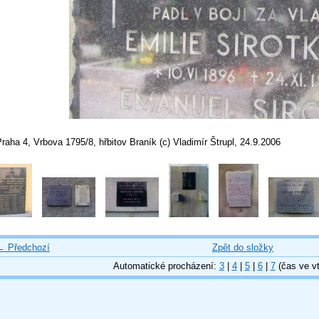
raha 4, Vrbova 1795/8, hřbitov Braník (c) Vladimír Štrupl, 24.9.2006
← Předchozí
Zpět do složky
Automatické procházení:
3
|
4
|
5
|
6
|
7
(čas ve vt