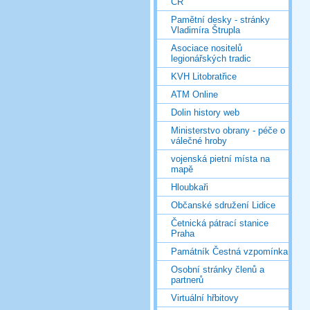
ČR
Pamětní desky - stránky
Vladimíra Štrupla
Asociace nositelů
legionářských tradic
KVH Litobratřice
ATM Online
Dolin history web
Ministerstvo obrany - péče o
válečné hroby
vojenská pietní místa na
mapě
Hloubkaři
Občanské sdružení Lidice
Četnická pátrací stanice
Praha
Památník Čestná vzpomínka
Osobní stránky členů a
partnerů
Virtuální hřbitovy