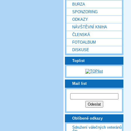
BURZA
SPONZORING
ODKAZY
NÁVŠTĚVNÍ KNIHA
ČLENSKÁ
FOTOALBUM
DISKUSE
Toplist
Mail list
Oblíbené odkazy
Sdružení válečných veteránů