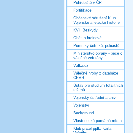
Pohřebiště v ČR
Fortifikace
Občanské sdružení Klub
Vojenské a letecké historie
KVH Beskydy
Oběti a hrdinové
Pomníky četníků, policistů
Ministerstvo obrany - péče o
válečné veterány
Válka.cz
Válečné hroby z databáze
CEVH
Ústav pro studium totalitních
režimů
Vojenský ústřední archiv
Vojenství
Background
Vlastenecká památná místa
Klub přátel pplk. Karla
Vašátky