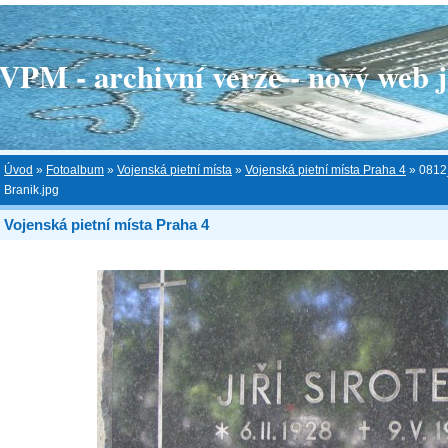
 - archivní verze - nový web je
Úvod
»
Fotoalbum
»
Vojenská pietní místa
»
Vojenská pietní místa Praha 4
»
0812
Branik.jpg
Vojenská pietní místa Praha 4