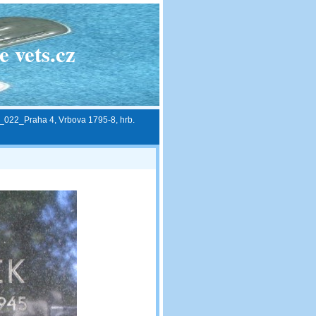
 vets.cz
_022_Praha 4, Vrbova 1795-8, hrb.