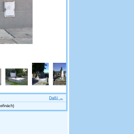
Další →
eřinách)