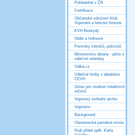
Pohřebiště v ČR
Fortifikace
Občanské sdružení Klub
Vojenské a letecké historie
KVH Beskydy
Oběti a hrdinové
Pomníky četníků, policistů
Ministerstvo obrany - péče o
válečné veterány
Válka.cz
Válečné hroby z databáze
CEVH
Ústav pro studium totalitních
režimů
Vojenský ústřední archiv
Vojenství
Background
Vlastenecká památná místa
Klub přátel pplk. Karla
Vašátky