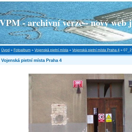
 - archivní verze - nový web je
Úvod
»
Fotoalbum
»
Vojenská pietní místa
»
Vojenská pietní místa Praha 4
»
07_2
Vojenská pietní místa Praha 4