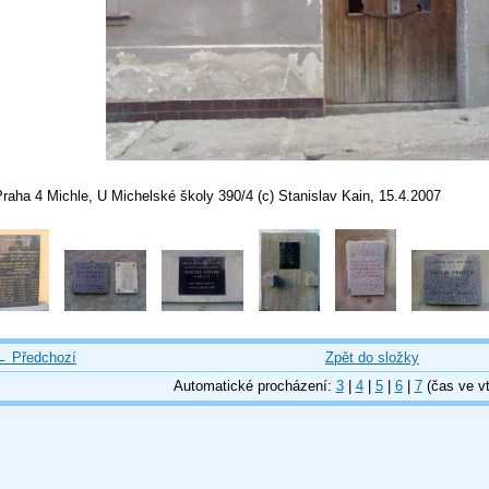
raha 4 Michle, U Michelské školy 390/4 (c) Stanislav Kain, 15.4.2007
← Předchozí
Zpět do složky
Automatické procházení:
3
|
4
|
5
|
6
|
7
(čas ve vt