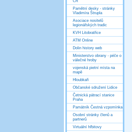
ČR
Pamětní desky - stránky
Vladimíra Štrupla
Asociace nositelů
legionářských tradic
KVH Litobratřice
ATM Online
Dolin history web
Ministerstvo obrany - péče o
válečné hroby
vojenská pietní místa na
mapě
Hloubkaři
Občanské sdružení Lidice
Četnická pátrací stanice
Praha
Památník Čestná vzpomínka
Osobní stránky členů a
partnerů
Virtuální hřbitovy