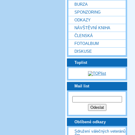
BURZA
SPONZORING
ODKAZY
NÁVŠTĚVNÍ KNIHA
ČLENSKÁ
FOTOALBUM
DISKUSE
Toplist
Mail list
Oblíbené odkazy
Sdružení válečných veteránů