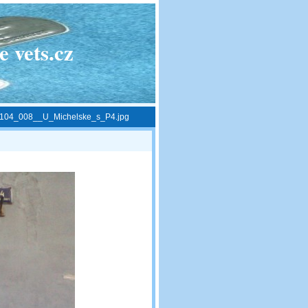
 vets.cz
104_008__U_Michelske_s_P4.jpg