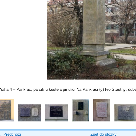
raha 4 – Pankrác, parčík u kostela při ulici Na Pankráci (c) Ivo Šťastný, du
← Předchozí
Zpět do složky