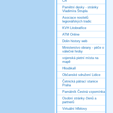
ČR
Pamětní desky - stránky
Vladimíra Štrupla
Asociace nositelů
legionářských tradic
KVH Litobratřice
ATM Online
Dolin history web
Ministerstvo obrany - péče o
válečné hroby
vojenská pietní místa na
mapě
Hloubkaři
Občanské sdružení Lidice
Četnická pátrací stanice
Praha
Památník Čestná vzpomínka
Osobní stránky členů a
partnerů
Virtuální hřbitovy