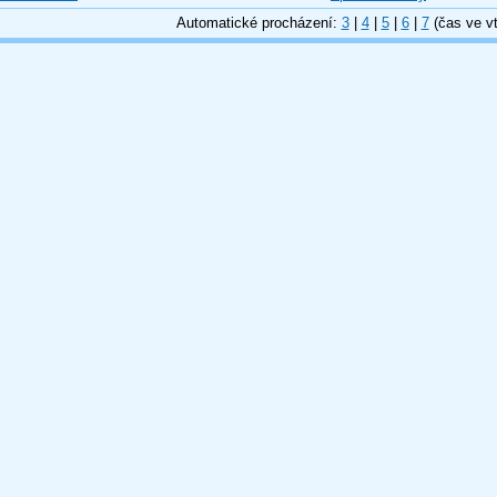
Automatické procházení:
3
|
4
|
5
|
6
|
7
(čas ve vt