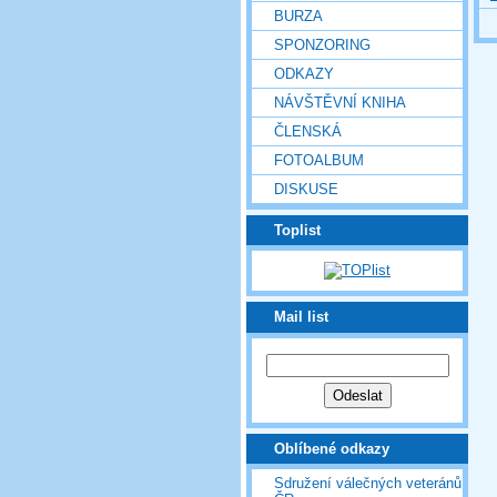
BURZA
SPONZORING
ODKAZY
NÁVŠTĚVNÍ KNIHA
ČLENSKÁ
FOTOALBUM
DISKUSE
Toplist
Mail list
Oblíbené odkazy
Sdružení válečných veteránů