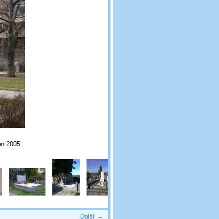
ben 2005
Další →