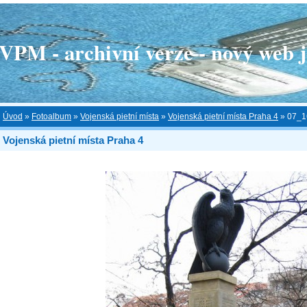
 - archivní verze - nový web je
Úvod
»
Fotoalbum
»
Vojenská pietní místa
»
Vojenská pietní místa Praha 4
»
07_1
Vojenská pietní místa Praha 4