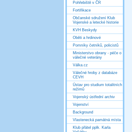
Pohřebiště v ČR
Fortifikace
Občanské sdružení Klub
Vojenské a letecké historie
KVH Beskydy
Oběti a hrdinové
Pomníky četníků, policistů
Ministerstvo obrany - péče o
válečné veterány
Válka.cz
Válečné hroby z databáze
CEVH
Ústav pro studium totalitních
režimů
Vojenský ústřední archiv
Vojenství
Background
Vlastenecká památná místa
Klub přátel pplk. Karla
Vašátky