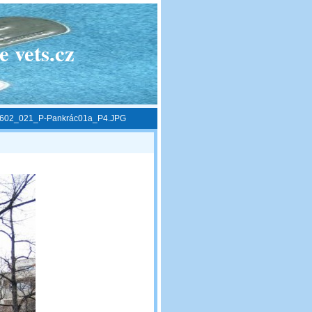
 vets.cz
602_021_P-Pankrác01a_P4.JPG