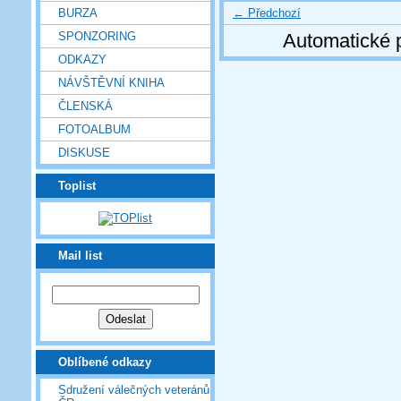
← Předchozí
BURZA
SPONZORING
Automatické 
ODKAZY
NÁVŠTĚVNÍ KNIHA
ČLENSKÁ
FOTOALBUM
DISKUSE
Toplist
Mail list
Oblíbené odkazy
Sdružení válečných veteránů