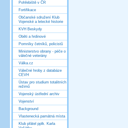
Pohřebiště v ČR
Fortifikace
Občanské sdružení Klub
Vojenské a letecké historie
KVH Beskydy
Oběti a hrdinové
Pomníky četníků, policistů
Ministerstvo obrany - péče o
válečné veterány
Válka.cz
Válečné hroby z databáze
CEVH
Ústav pro studium totalitních
režimů
Vojenský ústřední archiv
Vojenství
Background
Vlastenecká památná místa
Klub přátel pplk. Karla
Vašátky