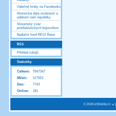
Válečné hroby na Facebooku
Historická data osobností a
událostí naší republiky
Slovenský zväz
protifašistických bojovníkov
Nadační fond REGI Base
RSS
Přehled zdrojů
Statistiky
Celkem:
7847347
Měsíc:
117553
Den:
7743
Online:
181
© 2026 eStránky.cz