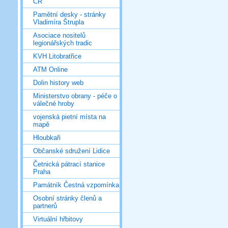
ČR
Pamětní desky - stránky
Vladimíra Štrupla
Asociace nositelů
legionářských tradic
KVH Litobratřice
ATM Online
Dolin history web
Ministerstvo obrany - péče o
válečné hroby
vojenská pietní místa na
mapě
Hloubkaři
Občanské sdružení Lidice
Četnická pátrací stanice
Praha
Památník Čestná vzpomínka
Osobní stránky členů a
partnerů
Virtuální hřbitovy