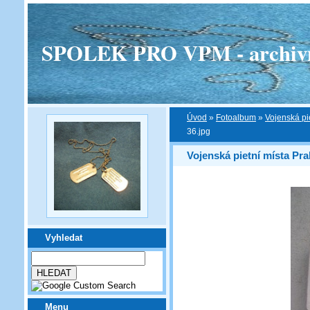
SPOLEK PRO VPM - archivní v
Úvod
»
Fotoalbum
»
Vojenská pi
36.jpg
Vojenská pietní místa Pra
Vyhledat
Menu