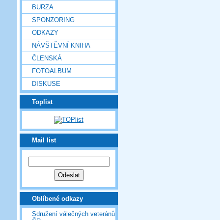
BURZA
SPONZORING
ODKAZY
NÁVŠTĚVNÍ KNIHA
ČLENSKÁ
FOTOALBUM
DISKUSE
Toplist
Mail list
Oblíbené odkazy
Sdružení válečných veteránů