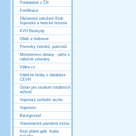
Pohřebiště v ČR
Fortifikace
Občanské sdružení Klub
Vojenské a letecké historie
KVH Beskydy
Oběti a hrdinové
Pomníky četníků, policistů
Ministerstvo obrany - péče o
válečné veterány
Válka.cz
Válečné hroby z databáze
CEVH
Ústav pro studium totalitních
režimů
Vojenský ústřední archiv
Vojenství
Background
Vlastenecká památná místa
Klub přátel pplk. Karla
Vašátky