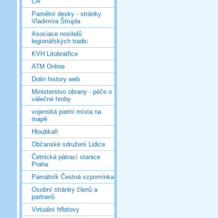
ČR
Pamětní desky - stránky
Vladimíra Štrupla
Asociace nositelů
legionářských tradic
KVH Litobratřice
ATM Online
Dolin history web
Ministerstvo obrany - péče o
válečné hroby
vojenská pietní místa na
mapě
Hloubkaři
Občanské sdružení Lidice
Četnická pátrací stanice
Praha
Památník Čestná vzpomínka
Osobní stránky členů a
partnerů
Virtuální hřbitovy