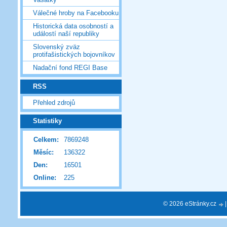
Válečné hroby na Facebooku
Historická data osobností a
událostí naší republiky
Slovenský zväz
protifašistických bojovníkov
Nadační fond REGI Base
RSS
Přehled zdrojů
Statistiky
Celkem:
7869248
Měsíc:
136322
Den:
16501
Online:
225
© 2026 eStránky.cz