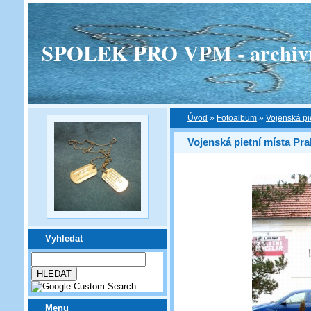
SPOLEK PRO VPM - archivní v
Úvod
»
Fotoalbum
»
Vojenská pi
Vojenská pietní místa Pra
Vyhledat
Menu