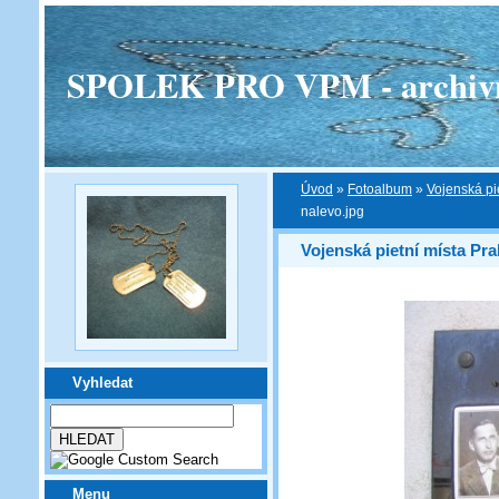
SPOLEK PRO VPM - archivní v
Úvod
»
Fotoalbum
»
Vojenská pi
nalevo.jpg
Vojenská pietní místa Pra
Vyhledat
Menu