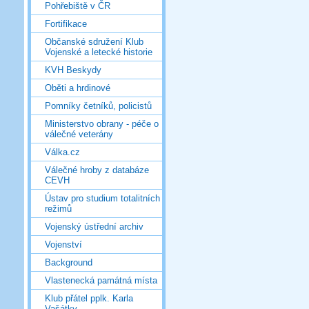
Pohřebiště v ČR
Fortifikace
Občanské sdružení Klub
Vojenské a letecké historie
KVH Beskydy
Oběti a hrdinové
Pomníky četníků, policistů
Ministerstvo obrany - péče o
válečné veterány
Válka.cz
Válečné hroby z databáze
CEVH
Ústav pro studium totalitních
režimů
Vojenský ústřední archiv
Vojenství
Background
Vlastenecká památná místa
Klub přátel pplk. Karla
Vašátky