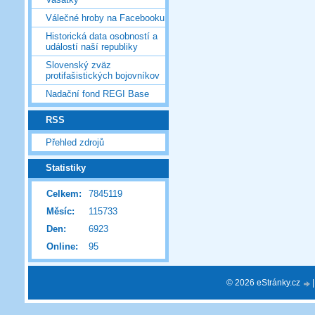
Válečné hroby na Facebooku
Historická data osobností a
událostí naší republiky
Slovenský zväz
protifašistických bojovníkov
Nadační fond REGI Base
RSS
Přehled zdrojů
Statistiky
Celkem:
7845119
Měsíc:
115733
Den:
6923
Online:
95
© 2026 eStránky.cz