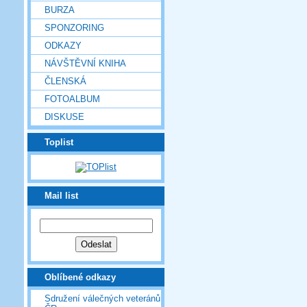
BURZA
SPONZORING
ODKAZY
NÁVŠTĚVNÍ KNIHA
ČLENSKÁ
FOTOALBUM
DISKUSE
Toplist
Mail list
Oblíbené odkazy
Sdružení válečných veteránů