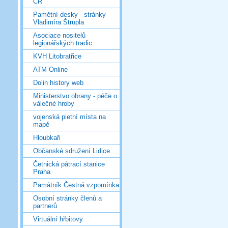
ČR
Pamětní desky - stránky
Vladimíra Štrupla
Asociace nositelů
legionářských tradic
KVH Litobratřice
ATM Online
Dolin history web
Ministerstvo obrany - péče o
válečné hroby
vojenská pietní místa na
mapě
Hloubkaři
Občanské sdružení Lidice
Četnická pátrací stanice
Praha
Památník Čestná vzpomínka
Osobní stránky členů a
partnerů
Virtuální hřbitovy