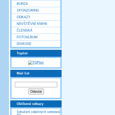
BURZA
SPONZORING
ODKAZY
NÁVŠTĚVNÍ KNIHA
ČLENSKÁ
FOTOALBUM
DISKUSE
Toplist
Mail list
Oblíbené odkazy
Sdružení válečných veteránů