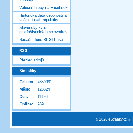
Válečné hroby na Facebooku
Historická data osobností a
událostí naší republiky
Slovenský zväz
protifašistických bojovníkov
Nadační fond REGI Base
RSS
Přehled zdrojů
Statistiky
Celkem:
7859961
Měsíc:
128324
Den:
11926
Online:
289
© 2026 eStránky.cz