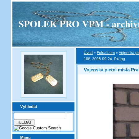
SPOLEK PRO VPM - archivní v
Úvod
»
Fotoalbum
»
Vojenská pi
108, 2006-09-24_P4.jpg
Vojenská pietní místa Pra
Vyhledat
Menu