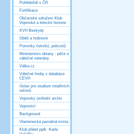
Pohřebiště v ČR
Fortifikace
Občanské sdružení Klub
Vojenské a letecké historie
KVH Beskydy
Oběti a hrdinové
Pomníky četníků, policistů
Ministerstvo obrany - péče o
válečné veterány
Válka.cz
Válečné hroby z databáze
CEVH
Ústav pro studium totalitních
režimů
Vojenský ústřední archiv
Vojenství
Background
Vlastenecká památná místa
Klub přátel pplk. Karla
Vašátky