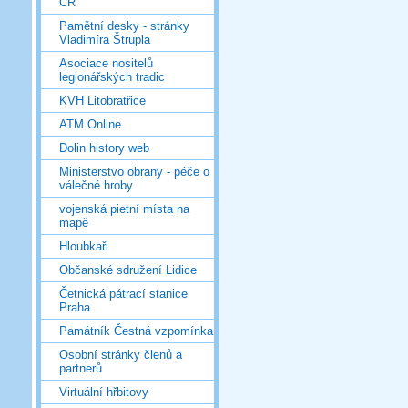
ČR
Pamětní desky - stránky
Vladimíra Štrupla
Asociace nositelů
legionářských tradic
KVH Litobratřice
ATM Online
Dolin history web
Ministerstvo obrany - péče o
válečné hroby
vojenská pietní místa na
mapě
Hloubkaři
Občanské sdružení Lidice
Četnická pátrací stanice
Praha
Památník Čestná vzpomínka
Osobní stránky členů a
partnerů
Virtuální hřbitovy