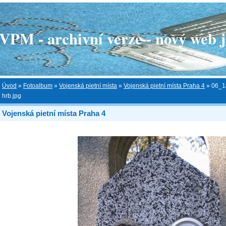
 - archivní verze - nový web je
Úvod
»
Fotoalbum
»
Vojenská pietní místa
»
Vojenská pietní místa Praha 4
»
06_1
hrb.jpg
Vojenská pietní místa Praha 4