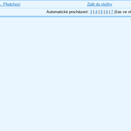
← Předchozí
Zpět do složky
Automatické procházení:
3
|
4
|
5
|
6
|
7
(čas ve vt