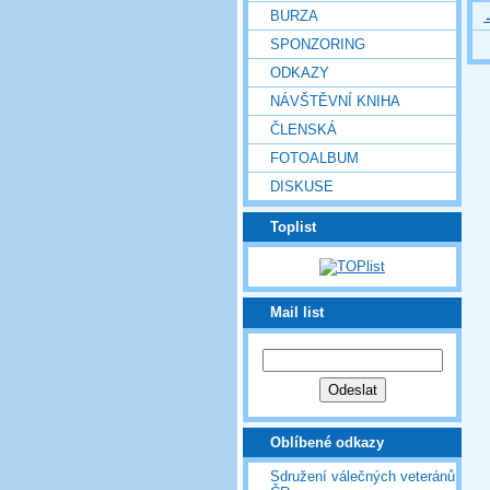
BURZA
SPONZORING
ODKAZY
NÁVŠTĚVNÍ KNIHA
ČLENSKÁ
FOTOALBUM
DISKUSE
Toplist
Mail list
Oblíbené odkazy
Sdružení válečných veteránů