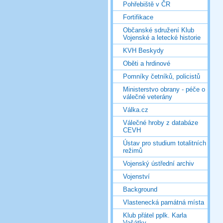
Pohřebiště v ČR
Fortifikace
Občanské sdružení Klub
Vojenské a letecké historie
KVH Beskydy
Oběti a hrdinové
Pomníky četníků, policistů
Ministerstvo obrany - péče o
válečné veterány
Válka.cz
Válečné hroby z databáze
CEVH
Ústav pro studium totalitních
režimů
Vojenský ústřední archiv
Vojenství
Background
Vlastenecká památná místa
Klub přátel pplk. Karla
Vašátky