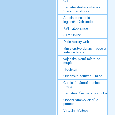
ČR
Pamětní desky - stránky
Vladimíra Štrupla
Asociace nositelů
legionářských tradic
KVH Litobratřice
ATM Online
Dolin history web
Ministerstvo obrany - péče o
válečné hroby
vojenská pietní místa na
mapě
Hloubkaři
Občanské sdružení Lidice
Četnická pátrací stanice
Praha
Památník Čestná vzpomínka
Osobní stránky členů a
partnerů
Virtuální hřbitovy