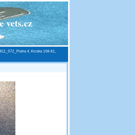
 vets.cz
811_072_Praha 4, Krcska 108-81,