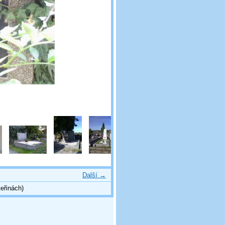
Další →
eřinách)