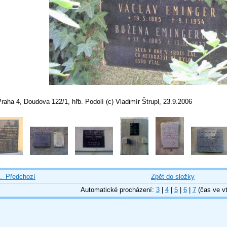
raha 4, Doudova 122/1, hřb. Podolí (c) Vladimír Štrupl, 23.9.2006
← Předchozí
Zpět do složky
Automatické procházení:
3
|
4
|
5
|
6
|
7
(čas ve vt