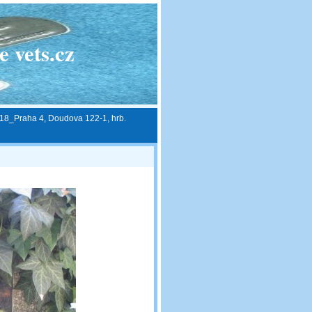
 vets.cz
18_Praha 4, Doudova 122-1, hrb.