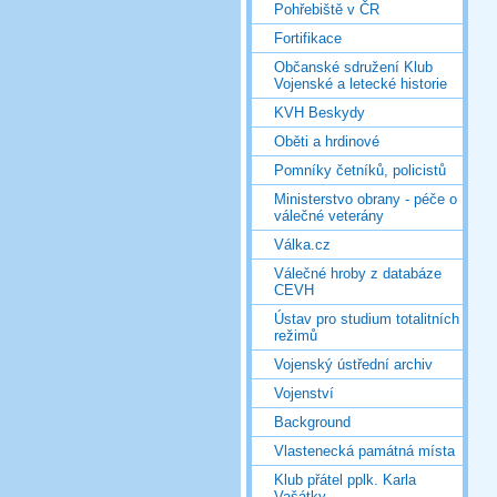
Pohřebiště v ČR
Fortifikace
Občanské sdružení Klub
Vojenské a letecké historie
KVH Beskydy
Oběti a hrdinové
Pomníky četníků, policistů
Ministerstvo obrany - péče o
válečné veterány
Válka.cz
Válečné hroby z databáze
CEVH
Ústav pro studium totalitních
režimů
Vojenský ústřední archiv
Vojenství
Background
Vlastenecká památná místa
Klub přátel pplk. Karla
Vašátky