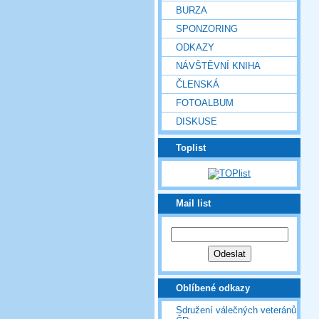
BURZA
SPONZORING
ODKAZY
NÁVŠTĚVNÍ KNIHA
ČLENSKÁ
FOTOALBUM
DISKUSE
Toplist
Mail list
Oblíbené odkazy
Sdružení válečných veteránů