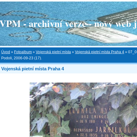
 - archivní verze - nový web je
Úvod
»
Fotoalbum
»
Vojenská pietní místa
»
Vojenská pietní místa Praha 4
»
07_0
Podoli, 2006-09-23 (17).
Vojenská pietní místa Praha 4