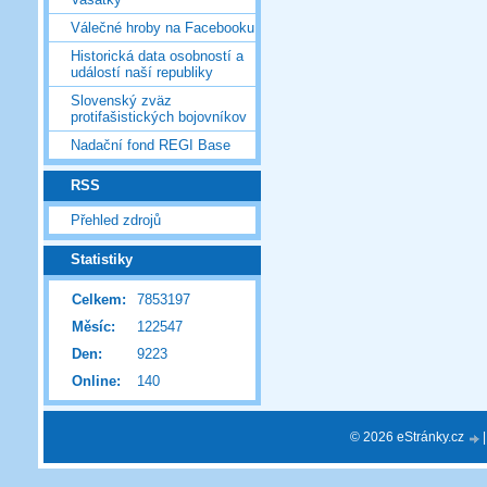
Válečné hroby na Facebooku
Historická data osobností a
událostí naší republiky
Slovenský zväz
protifašistických bojovníkov
Nadační fond REGI Base
RSS
Přehled zdrojů
Statistiky
Celkem:
7853197
Měsíc:
122547
Den:
9223
Online:
140
© 2026 eStránky.cz