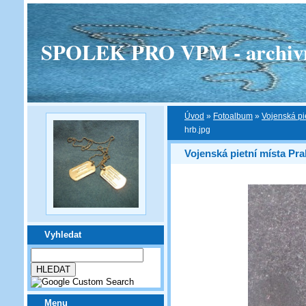
SPOLEK PRO VPM - archivní v
Úvod
»
Fotoalbum
»
Vojenská pi
hrb.jpg
Vojenská pietní místa Pra
Vyhledat
Menu