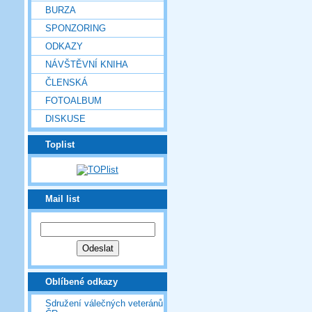
BURZA
SPONZORING
ODKAZY
NÁVŠTĚVNÍ KNIHA
ČLENSKÁ
FOTOALBUM
DISKUSE
Toplist
Mail list
Oblíbené odkazy
Sdružení válečných veteránů