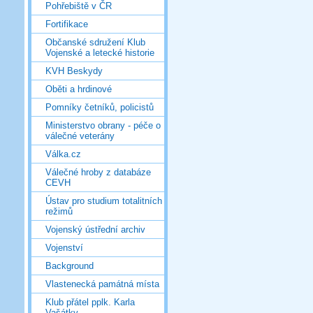
Pohřebiště v ČR
Fortifikace
Občanské sdružení Klub
Vojenské a letecké historie
KVH Beskydy
Oběti a hrdinové
Pomníky četníků, policistů
Ministerstvo obrany - péče o
válečné veterány
Válka.cz
Válečné hroby z databáze
CEVH
Ústav pro studium totalitních
režimů
Vojenský ústřední archiv
Vojenství
Background
Vlastenecká památná místa
Klub přátel pplk. Karla
Vašátky