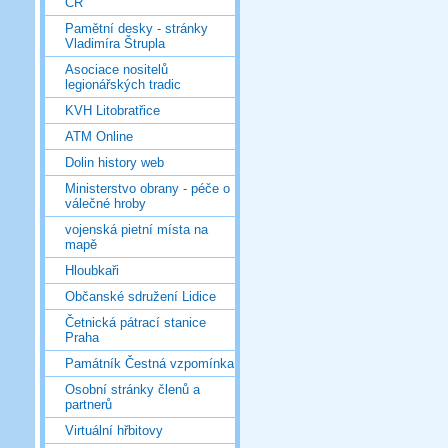
ČR
Pamětní desky - stránky
Vladimíra Štrupla
Asociace nositelů
legionářských tradic
KVH Litobratřice
ATM Online
Dolin history web
Ministerstvo obrany - péče o
válečné hroby
vojenská pietní místa na
mapě
Hloubkaři
Občanské sdružení Lidice
Četnická pátrací stanice
Praha
Památník Čestná vzpomínka
Osobní stránky členů a
partnerů
Virtuální hřbitovy