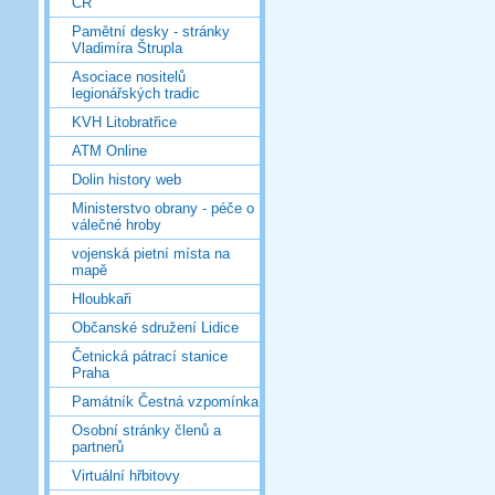
ČR
Pamětní desky - stránky
Vladimíra Štrupla
Asociace nositelů
legionářských tradic
KVH Litobratřice
ATM Online
Dolin history web
Ministerstvo obrany - péče o
válečné hroby
vojenská pietní místa na
mapě
Hloubkaři
Občanské sdružení Lidice
Četnická pátrací stanice
Praha
Památník Čestná vzpomínka
Osobní stránky členů a
partnerů
Virtuální hřbitovy