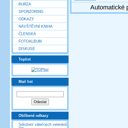
BURZA
Automatické 
SPONZORING
ODKAZY
NÁVŠTĚVNÍ KNIHA
ČLENSKÁ
FOTOALBUM
DISKUSE
Toplist
Mail list
Oblíbené odkazy
Sdružení válečných veteránů