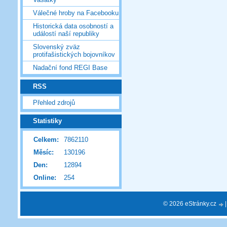
Válečné hroby na Facebooku
Historická data osobností a
událostí naší republiky
Slovenský zväz
protifašistických bojovníkov
Nadační fond REGI Base
RSS
Přehled zdrojů
Statistiky
Celkem:
7862110
Měsíc:
130196
Den:
12894
Online:
254
© 2026 eStránky.cz