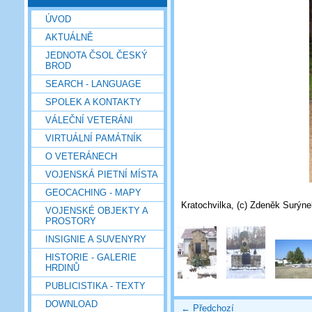
ÚVOD
AKTUÁLNĚ
JEDNOTA ČSOL ČESKÝ
BROD
SEARCH - LANGUAGE
SPOLEK A KONTAKTY
VÁLEČNÍ VETERÁNI
VIRTUÁLNÍ PAMÁTNÍK
O VETERÁNECH
VOJENSKÁ PIETNÍ MÍSTA
GEOCACHING - MAPY
Kratochvilka, (c) Zdeněk Surýne
VOJENSKÉ OBJEKTY A
PROSTORY
INSIGNIE A SUVENYRY
HISTORIE - GALERIE
HRDINŮ
PUBLICISTIKA - TEXTY
DOWNLOAD
← Předchozí