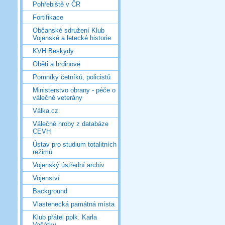
Pohřebiště v ČR
Fortifikace
Občanské sdružení Klub
Vojenské a letecké historie
KVH Beskydy
Oběti a hrdinové
Pomníky četníků, policistů
Ministerstvo obrany - péče o
válečné veterány
Válka.cz
Válečné hroby z databáze
CEVH
Ústav pro studium totalitních
režimů
Vojenský ústřední archiv
Vojenství
Background
Vlastenecká památná místa
Klub přátel pplk. Karla
Vašátky