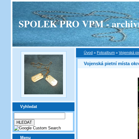
SPOLEK PRO VPM - archivní v
Úvod
»
Fotoalbum
»
Vojenská pi
Vojenská pietní místa ok
Vyhledat
Menu