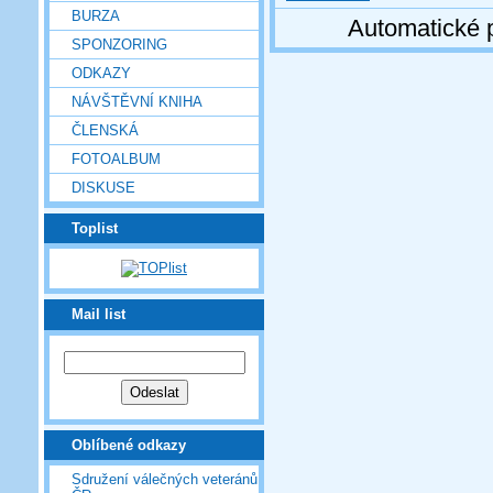
BURZA
Automatické 
SPONZORING
ODKAZY
NÁVŠTĚVNÍ KNIHA
ČLENSKÁ
FOTOALBUM
DISKUSE
Toplist
Mail list
Oblíbené odkazy
Sdružení válečných veteránů