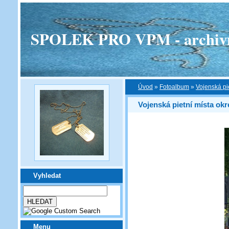
SPOLEK PRO VPM - archivní v
Úvod
»
Fotoalbum
»
Vojenská pi
Vojenská pietní místa ok
Vyhledat
Menu