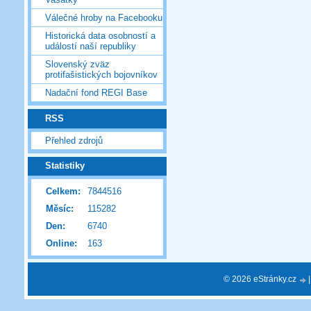
Válečné hroby na Facebooku
Historická data osobností a
událostí naší republiky
Slovenský zväz
protifašistických bojovníkov
Nadační fond REGI Base
RSS
Přehled zdrojů
Statistiky
Celkem:
7844516
Měsíc:
115282
Den:
6740
Online:
163
© 2026 eStránky.cz