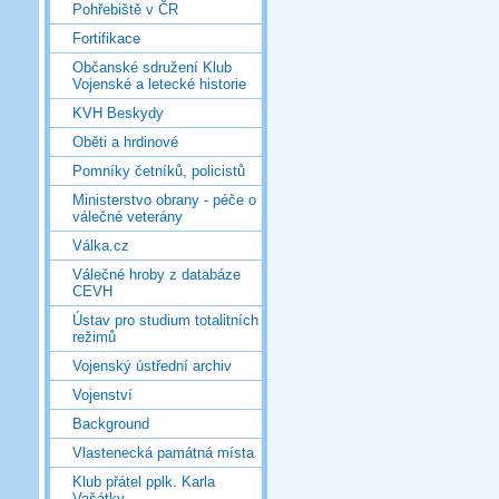
Pohřebiště v ČR
Fortifikace
Občanské sdružení Klub
Vojenské a letecké historie
KVH Beskydy
Oběti a hrdinové
Pomníky četníků, policistů
Ministerstvo obrany - péče o
válečné veterány
Válka.cz
Válečné hroby z databáze
CEVH
Ústav pro studium totalitních
režimů
Vojenský ústřední archiv
Vojenství
Background
Vlastenecká památná místa
Klub přátel pplk. Karla
Vašátky