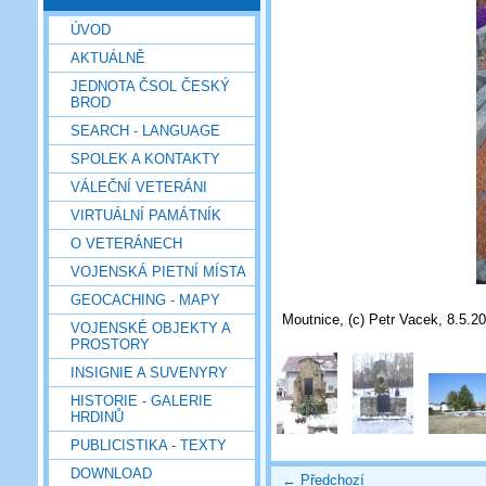
ÚVOD
AKTUÁLNĚ
JEDNOTA ČSOL ČESKÝ
BROD
SEARCH - LANGUAGE
SPOLEK A KONTAKTY
VÁLEČNÍ VETERÁNI
VIRTUÁLNÍ PAMÁTNÍK
O VETERÁNECH
VOJENSKÁ PIETNÍ MÍSTA
GEOCACHING - MAPY
Moutnice, (c) Petr Vacek, 8.5.2
VOJENSKÉ OBJEKTY A
PROSTORY
INSIGNIE A SUVENYRY
HISTORIE - GALERIE
HRDINŮ
PUBLICISTIKA - TEXTY
DOWNLOAD
← Předchozí