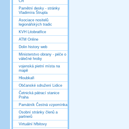
ČR
Pamětní desky - stránky
Vladimíra Štrupla
Asociace nositelů
legionářských tradic
KVH Litobratřice
ATM Online
Dolin history web
Ministerstvo obrany - péče o
válečné hroby
vojenská pietní místa na
mapě
Hloubkaři
Občanské sdružení Lidice
Četnická pátrací stanice
Praha
Památník Čestná vzpomínka
Osobní stránky členů a
partnerů
Virtuální hřbitovy