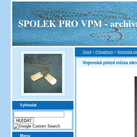
SPOLEK PRO VPM - archivní v
Úvod
»
Fotoalbum
»
Vojenská pi
Vojenská pietní místa ok
Vyhledat
Menu