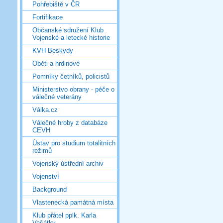
Pohřebiště v ČR
Fortifikace
Občanské sdružení Klub
Vojenské a letecké historie
KVH Beskydy
Oběti a hrdinové
Pomníky četníků, policistů
Ministerstvo obrany - péče o
válečné veterány
Válka.cz
Válečné hroby z databáze
CEVH
Ústav pro studium totalitních
režimů
Vojenský ústřední archiv
Vojenství
Background
Vlastenecká památná místa
Klub přátel pplk. Karla
Vašátky