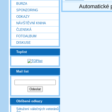
BURZA
Automatické 
SPONZORING
ODKAZY
NÁVŠTĚVNÍ KNIHA
ČLENSKÁ
FOTOALBUM
DISKUSE
Toplist
Mail list
Oblíbené odkazy
Sdružení válečných veteránů