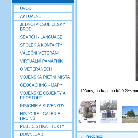
ÚVOD
AKTUÁLNĚ
JEDNOTA ČSOL ČESKÝ
BROD
SEARCH - LANGUAGE
SPOLEK A KONTAKTY
VÁLEČNÍ VETERÁNI
VIRTUÁLNÍ PAMÁTNÍK
O VETERÁNECH
VOJENSKÁ PIETNÍ MÍSTA
GEOCACHING - MAPY
Těšany, na kapli na kótě 286 n
VOJENSKÉ OBJEKTY A
PROSTORY
INSIGNIE A SUVENYRY
HISTORIE - GALERIE
HRDINŮ
PUBLICISTIKA - TEXTY
DOWNLOAD
← Předchozí