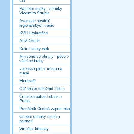
ČR
Pamětní desky - stránky
Vladimíra Štrupla
Asociace nositelů
legionářských tradic
KVH Litobratřice
ATM Online
Dolin history web
Ministerstvo obrany - péče o
válečné hroby
vojenská pietní místa na
mapě
Hloubkaři
Občanské sdružení Lidice
Četnická pátrací stanice
Praha
Památník Čestná vzpomínka
Osobní stránky členů a
partnerů
Virtuální hřbitovy