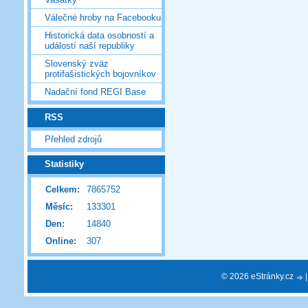
Válečné hroby na Facebooku
Historická data osobností a
událostí naší republiky
Slovenský zväz
protifašistických bojovníkov
Nadační fond REGI Base
RSS
Přehled zdrojů
Statistiky
Celkem:
7865752
Měsíc:
133301
Den:
14840
Online:
307
© 2026 eStránky.cz