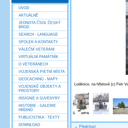
ÚVOD
AKTUÁLNĚ
JEDNOTA ČSOL ČESKÝ
BROD
SEARCH - LANGUAGE
SPOLEK A KONTAKTY
VÁLEČNÍ VETERÁNI
VIRTUÁLNÍ PAMÁTNÍK
O VETERÁNECH
VOJENSKÁ PIETNÍ MÍSTA
GEOCACHING - MAPY
Loděnice, na hřbitově (c) Petr 
VOJENSKÉ OBJEKTY A
PROSTORY
INSIGNIE A SUVENYRY
HISTORIE - GALERIE
HRDINŮ
PUBLICISTIKA - TEXTY
DOWNLOAD
← Předchozí