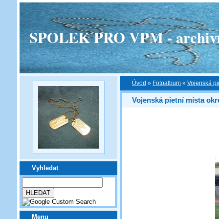
SPOLEK PRO VPM - archivní v
Úvod
»
Fotoalbum
»
Vojenská pi
Vojenská pietní místa ok
Vyhledat
Menu