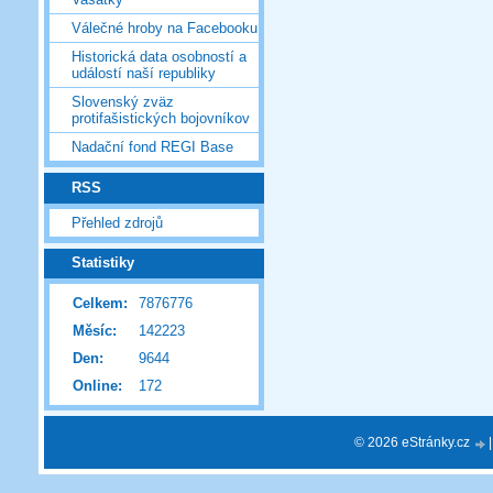
Válečné hroby na Facebooku
Historická data osobností a
událostí naší republiky
Slovenský zväz
protifašistických bojovníkov
Nadační fond REGI Base
RSS
Přehled zdrojů
Statistiky
Celkem:
7876776
Měsíc:
142223
Den:
9644
Online:
172
© 2026 eStránky.cz