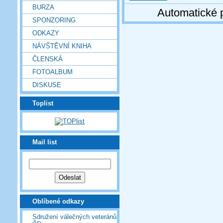
BURZA
Automatické 
SPONZORING
ODKAZY
NÁVŠTĚVNÍ KNIHA
ČLENSKÁ
FOTOALBUM
DISKUSE
Toplist
Mail list
Oblíbené odkazy
Sdružení válečných veteránů