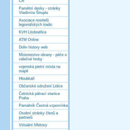
ČR
Pamětní desky - stránky
Vladimíra Štrupla
Asociace nositelů
legionářských tradic
KVH Litobratřice
ATM Online
Dolin history web
Ministerstvo obrany - péče o
válečné hroby
vojenská pietní místa na
mapě
Hloubkaři
Občanské sdružení Lidice
Četnická pátrací stanice
Praha
Památník Čestná vzpomínka
Osobní stránky členů a
partnerů
Virtuální hřbitovy