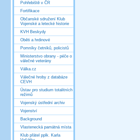
Pohřebiště v ČR
Fortifikace
Občanské sdružení Klub
Vojenské a letecké historie
KVH Beskydy
Oběti a hrdinové
Pomníky četníků, policistů
Ministerstvo obrany - péče o
válečné veterány
Válka.cz
Válečné hroby z databáze
CEVH
Ústav pro studium totalitních
režimů
Vojenský ústřední archiv
Vojenství
Background
Vlastenecká památná místa
Klub přátel pplk. Karla
Vašátky