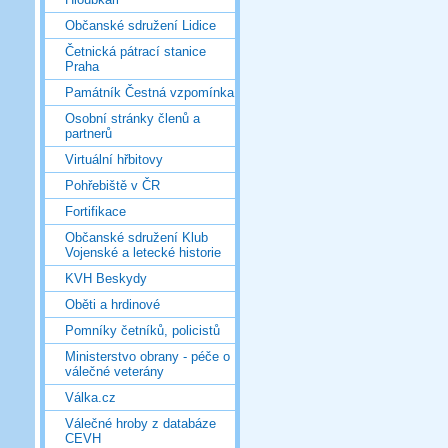
Občanské sdružení Lidice
Četnická pátrací stanice
Praha
Památník Čestná vzpomínka
Osobní stránky členů a
partnerů
Virtuální hřbitovy
Pohřebiště v ČR
Fortifikace
Občanské sdružení Klub
Vojenské a letecké historie
KVH Beskydy
Oběti a hrdinové
Pomníky četníků, policistů
Ministerstvo obrany - péče o
válečné veterány
Válka.cz
Válečné hroby z databáze
CEVH