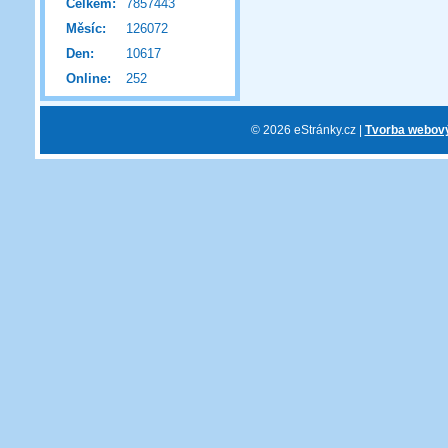
Celkem:
7857443
Měsíc:
126072
Den:
10617
Online:
252
© 2026 eStránky.cz
|
Tvorba webov