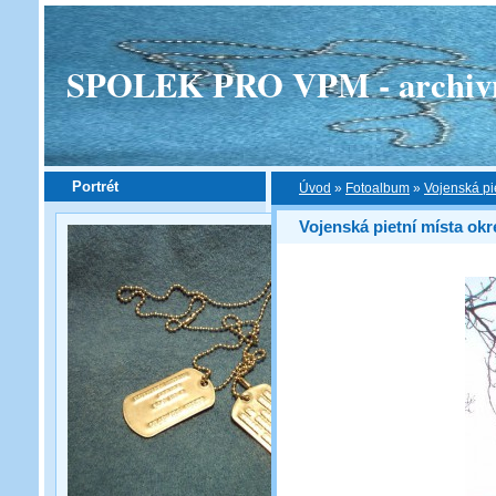
SPOLEK PRO VPM - archivní v
Portrét
Úvod
»
Fotoalbum
»
Vojenská pi
Vojenská pietní místa ok