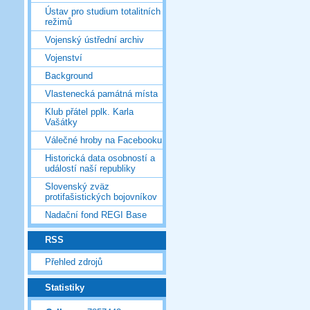
Ústav pro studium totalitních
režimů
Vojenský ústřední archiv
Vojenství
Background
Vlastenecká památná místa
Klub přátel pplk. Karla
Vašátky
Válečné hroby na Facebooku
Historická data osobností a
událostí naší republiky
Slovenský zväz
protifašistických bojovníkov
Nadační fond REGI Base
RSS
Přehled zdrojů
Statistiky