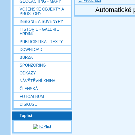
← Předchozí
GEOCACHING - MAPY
Automatické 
VOJENSKÉ OBJEKTY A
PROSTORY
INSIGNIE A SUVENYRY
HISTORIE - GALERIE
HRDINŮ
PUBLICISTIKA - TEXTY
DOWNLOAD
BURZA
SPONZORING
ODKAZY
NÁVŠTĚVNÍ KNIHA
ČLENSKÁ
FOTOALBUM
DISKUSE
Toplist