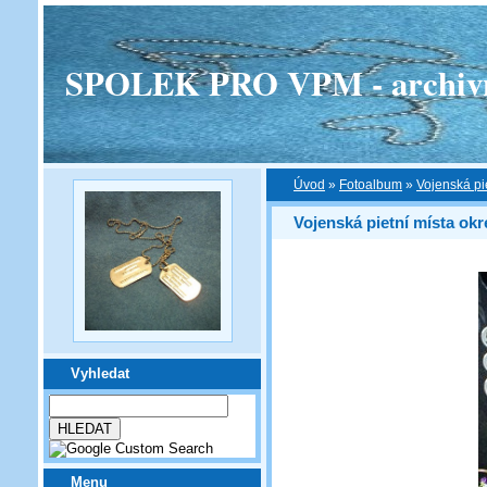
SPOLEK PRO VPM - archivní v
Úvod
»
Fotoalbum
»
Vojenská pi
Vojenská pietní místa ok
Vyhledat
Menu