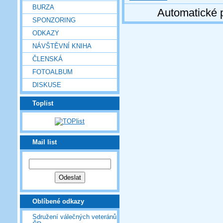
BURZA
Automatické 
SPONZORING
ODKAZY
NÁVŠTĚVNÍ KNIHA
ČLENSKÁ
FOTOALBUM
DISKUSE
Toplist
Mail list
Oblíbené odkazy
Sdružení válečných veteránů