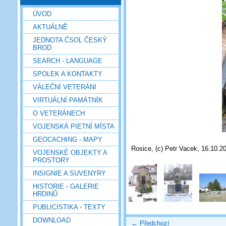
ÚVOD
AKTUÁLNĚ
JEDNOTA ČSOL ČESKÝ
BROD
SEARCH - LANGUAGE
SPOLEK A KONTAKTY
VÁLEČNÍ VETERÁNI
VIRTUÁLNÍ PAMÁTNÍK
O VETERÁNECH
VOJENSKÁ PIETNÍ MÍSTA
GEOCACHING - MAPY
Rosice, (c) Petr Vacek, 16.10.2
VOJENSKÉ OBJEKTY A
PROSTORY
INSIGNIE A SUVENYRY
HISTORIE - GALERIE
HRDINŮ
PUBLICISTIKA - TEXTY
DOWNLOAD
← Předchozí