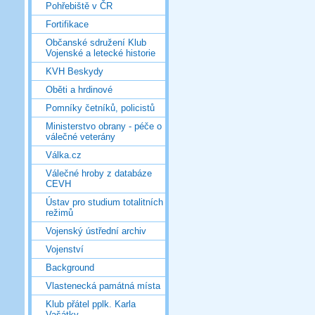
Pohřebiště v ČR
Fortifikace
Občanské sdružení Klub
Vojenské a letecké historie
KVH Beskydy
Oběti a hrdinové
Pomníky četníků, policistů
Ministerstvo obrany - péče o
válečné veterány
Válka.cz
Válečné hroby z databáze
CEVH
Ústav pro studium totalitních
režimů
Vojenský ústřední archiv
Vojenství
Background
Vlastenecká památná místa
Klub přátel pplk. Karla
Vašátky