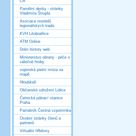
ČR
Pamětní desky - stránky
Vladimíra Štrupla
Asociace nositelů
legionářských tradic
KVH Litobratřice
ATM Online
Dolin history web
Ministerstvo obrany - péče o
válečné hroby
vojenská pietní místa na
mapě
Hloubkaři
Občanské sdružení Lidice
Četnická pátrací stanice
Praha
Památník Čestná vzpomínka
Osobní stránky členů a
partnerů
Virtuální hřbitovy