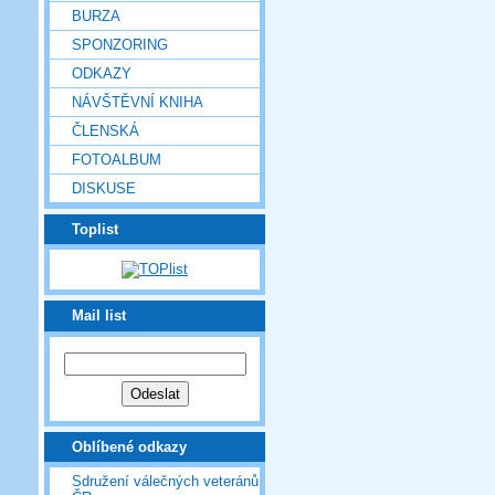
BURZA
SPONZORING
ODKAZY
NÁVŠTĚVNÍ KNIHA
ČLENSKÁ
FOTOALBUM
DISKUSE
Toplist
Mail list
Oblíbené odkazy
Sdružení válečných veteránů