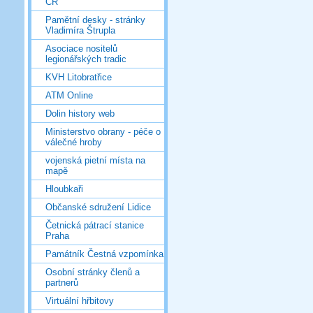
ČR
Pamětní desky - stránky
Vladimíra Štrupla
Asociace nositelů
legionářských tradic
KVH Litobratřice
ATM Online
Dolin history web
Ministerstvo obrany - péče o
válečné hroby
vojenská pietní místa na
mapě
Hloubkaři
Občanské sdružení Lidice
Četnická pátrací stanice
Praha
Památník Čestná vzpomínka
Osobní stránky členů a
partnerů
Virtuální hřbitovy