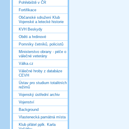
Pohřebiště v ČR
Fortifikace
Občanské sdružení Klub
Vojenské a letecké historie
KVH Beskydy
Oběti a hrdinové
Pomníky četníků, policistů
Ministerstvo obrany - péče o
válečné veterány
Válka.cz
Válečné hroby z databáze
CEVH
Ústav pro studium totalitních
režimů
Vojenský ústřední archiv
Vojenství
Background
Vlastenecká památná místa
Klub přátel pplk. Karla
Vašátky