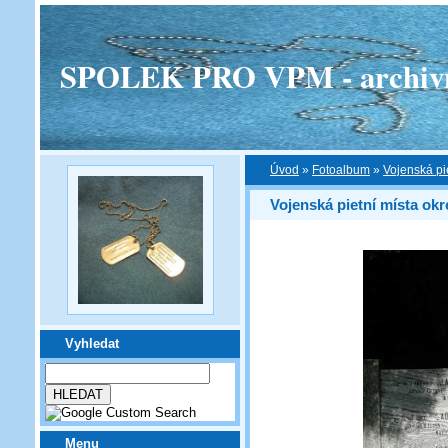
SPOLEK PRO VPM - archivní v
Úvod
»
Fotoalbum
»
Vojenská pi
Vojenská pietní místa ok
Vyhledat
Menu