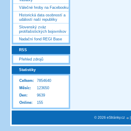
Válečné hroby na Facebooku
Historická data osobností a
událostí naší republiky
Slovenský zväz
protifašistických bojovníkov
Nadační fond REGI Base
RSS
Přehled zdrojů
Statistiky
Celkem:
7854640
Měsíc:
123650
Den:
9639
Online:
155
© 2026 eStránky.cz