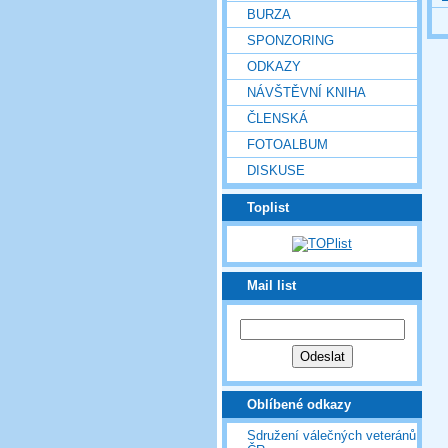
BURZA
SPONZORING
ODKAZY
NÁVŠTĚVNÍ KNIHA
ČLENSKÁ
FOTOALBUM
DISKUSE
Toplist
Mail list
Oblíbené odkazy
Sdružení válečných veteránů