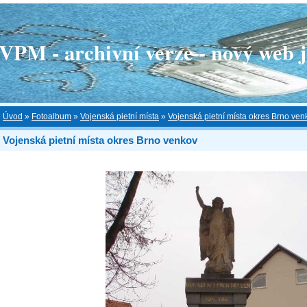
 - archivní verze - nový web je
Úvod
»
Fotoalbum
»
Vojenská pietní místa
»
Vojenská pietní místa okres Brno ven
Vojenská pietní místa okres Brno venkov