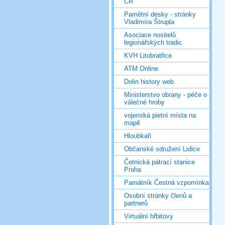
ČR
Pamětní desky - stránky
Vladimíra Štrupla
Asociace nositelů
legionářských tradic
KVH Litobratřice
ATM Online
Dolin history web
Ministerstvo obrany - péče o
válečné hroby
vojenská pietní místa na
mapě
Hloubkaři
Občanské sdružení Lidice
Četnická pátrací stanice
Praha
Památník Čestná vzpomínka
Osobní stránky členů a
partnerů
Virtuální hřbitovy