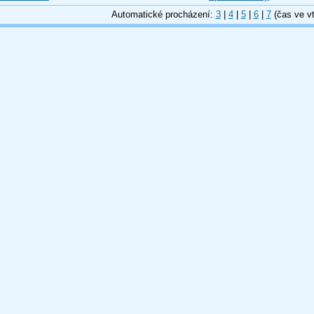
Automatické procházení:
3
|
4
|
5
|
6
|
7
(čas ve vt