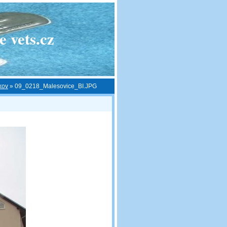
 vets.cz
kov
»
09_0218_Malesovice_BI.JPG