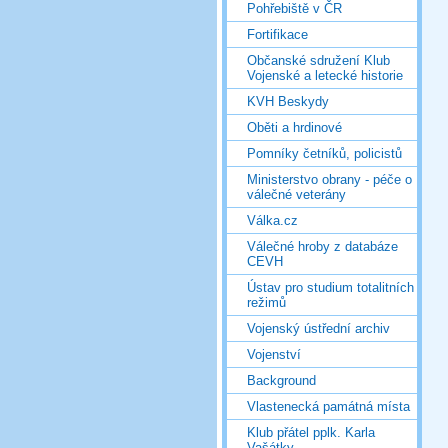
Pohřebiště v ČR
Fortifikace
Občanské sdružení Klub
Vojenské a letecké historie
KVH Beskydy
Oběti a hrdinové
Pomníky četníků, policistů
Ministerstvo obrany - péče o
válečné veterány
Válka.cz
Válečné hroby z databáze
CEVH
Ústav pro studium totalitních
režimů
Vojenský ústřední archiv
Vojenství
Background
Vlastenecká památná místa
Klub přátel pplk. Karla
Vašátky