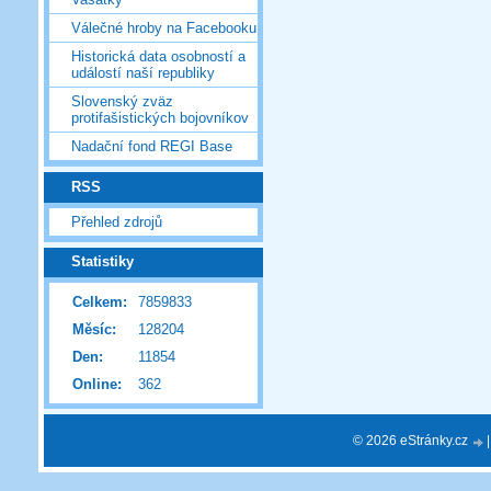
Válečné hroby na Facebooku
Historická data osobností a
událostí naší republiky
Slovenský zväz
protifašistických bojovníkov
Nadační fond REGI Base
RSS
Přehled zdrojů
Statistiky
Celkem:
7859833
Měsíc:
128204
Den:
11854
Online:
362
© 2026 eStránky.cz