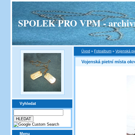
SPOLEK PRO VPM - archivní v
Úvod
»
Fotoalbum
»
Vojenská pi
Vojenská pietní místa ok
Vyhledat
Menu