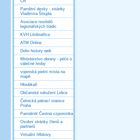
ČR
Pamětní desky - stránky
Vladimíra Štrupla
Asociace nositelů
legionářských tradic
KVH Litobratřice
ATM Online
Dolin history web
Ministerstvo obrany - péče o
válečné hroby
vojenská pietní místa na
mapě
Hloubkaři
Občanské sdružení Lidice
Četnická pátrací stanice
Praha
Památník Čestná vzpomínka
Osobní stránky členů a
partnerů
Virtuální hřbitovy