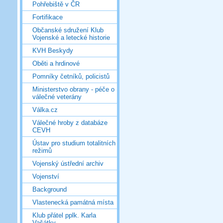
Pohřebiště v ČR
Fortifikace
Občanské sdružení Klub
Vojenské a letecké historie
KVH Beskydy
Oběti a hrdinové
Pomníky četníků, policistů
Ministerstvo obrany - péče o
válečné veterány
Válka.cz
Válečné hroby z databáze
CEVH
Ústav pro studium totalitních
režimů
Vojenský ústřední archiv
Vojenství
Background
Vlastenecká památná místa
Klub přátel pplk. Karla
Vašátky