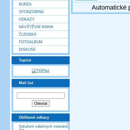
BURZA
Automatické 
SPONZORING
ODKAZY
NÁVŠTĚVNÍ KNIHA
ČLENSKÁ
FOTOALBUM
DISKUSE
Toplist
Mail list
Oblíbené odkazy
Sdružení válečných veteránů