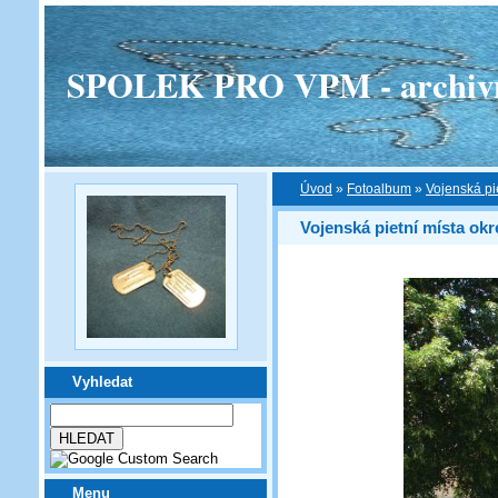
SPOLEK PRO VPM - archivní v
Úvod
»
Fotoalbum
»
Vojenská pi
Vojenská pietní místa ok
Vyhledat
Menu