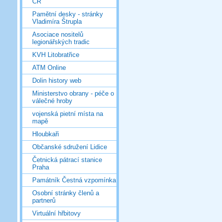
ČR
Pamětní desky - stránky
Vladimíra Štrupla
Asociace nositelů
legionářských tradic
KVH Litobratřice
ATM Online
Dolin history web
Ministerstvo obrany - péče o
válečné hroby
vojenská pietní místa na
mapě
Hloubkaři
Občanské sdružení Lidice
Četnická pátrací stanice
Praha
Památník Čestná vzpomínka
Osobní stránky členů a
partnerů
Virtuální hřbitovy