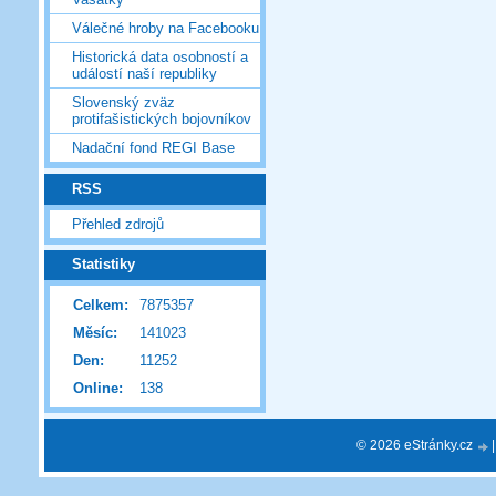
Válečné hroby na Facebooku
Historická data osobností a
událostí naší republiky
Slovenský zväz
protifašistických bojovníkov
Nadační fond REGI Base
RSS
Přehled zdrojů
Statistiky
Celkem:
7875357
Měsíc:
141023
Den:
11252
Online:
138
© 2026 eStránky.cz