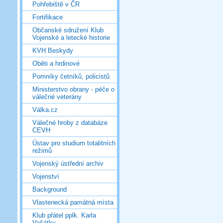
Pohřebiště v ČR
Fortifikace
Občanské sdružení Klub
Vojenské a letecké historie
KVH Beskydy
Oběti a hrdinové
Pomníky četníků, policistů
Ministerstvo obrany - péče o
válečné veterány
Válka.cz
Válečné hroby z databáze
CEVH
Ústav pro studium totalitních
režimů
Vojenský ústřední archiv
Vojenství
Background
Vlastenecká památná místa
Klub přátel pplk. Karla
Vašátky