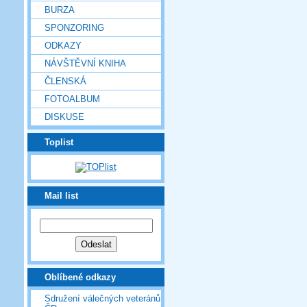
BURZA
SPONZORING
ODKAZY
NÁVŠTĚVNÍ KNIHA
ČLENSKÁ
FOTOALBUM
DISKUSE
Toplist
Mail list
Oblíbené odkazy
Sdružení válečných veteránů