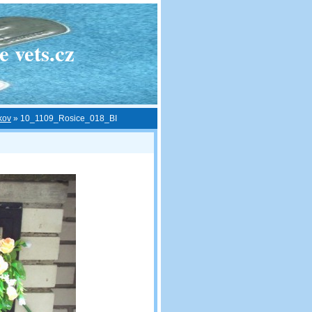
 vets.cz
kov
»
10_1109_Rosice_018_BI