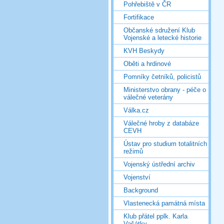
Pohřebiště v ČR
Fortifikace
Občanské sdružení Klub
Vojenské a letecké historie
KVH Beskydy
Oběti a hrdinové
Pomníky četníků, policistů
Ministerstvo obrany - péče o
válečné veterány
Válka.cz
Válečné hroby z databáze
CEVH
Ústav pro studium totalitních
režimů
Vojenský ústřední archiv
Vojenství
Background
Vlastenecká památná místa
Klub přátel pplk. Karla
Vašátky