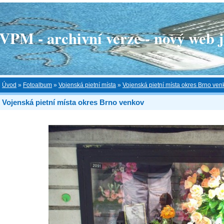
 - archivní verze - nový web je
Úvod
»
Fotoalbum
»
Vojenská pietní místa
»
Vojenská pietní místa okres Brno ven
Vojenská pietní místa okres Brno venkov