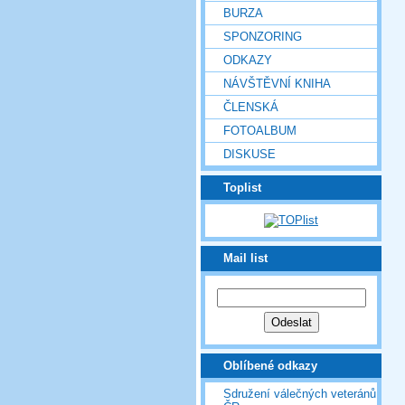
BURZA
SPONZORING
ODKAZY
NÁVŠTĚVNÍ KNIHA
ČLENSKÁ
FOTOALBUM
DISKUSE
Toplist
Mail list
Oblíbené odkazy
Sdružení válečných veteránů