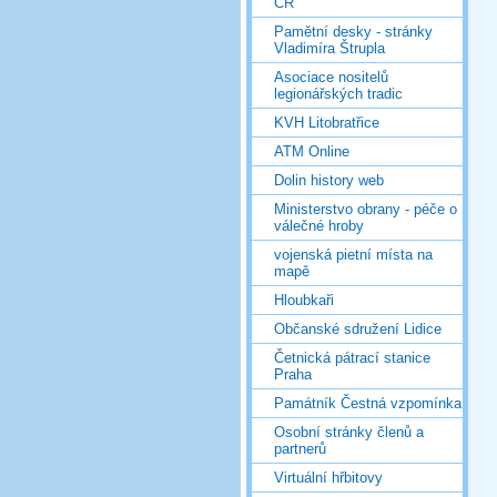
ČR
Pamětní desky - stránky
Vladimíra Štrupla
Asociace nositelů
legionářských tradic
KVH Litobratřice
ATM Online
Dolin history web
Ministerstvo obrany - péče o
válečné hroby
vojenská pietní místa na
mapě
Hloubkaři
Občanské sdružení Lidice
Četnická pátrací stanice
Praha
Památník Čestná vzpomínka
Osobní stránky členů a
partnerů
Virtuální hřbitovy