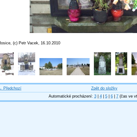
osice, (c) Petr Vacek, 16.10.2010
← Předchozí
Zpět do složky
Automatické procházení:
3
|
4
|
5
|
6
|
7
(čas ve vt