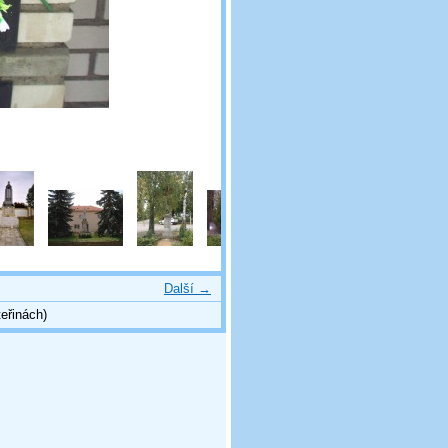
Další →
eřinách)