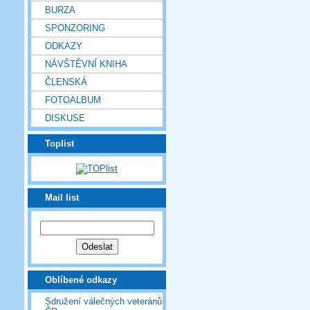
BURZA
SPONZORING
ODKAZY
NÁVŠTĚVNÍ KNIHA
ČLENSKÁ
FOTOALBUM
DISKUSE
Toplist
Mail list
Oblíbené odkazy
Sdružení válečných veteránů