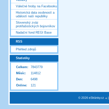
Válečné hroby na Facebooku
Historická data osobností a
událostí naší republiky
Slovenský zväz
protifašistických bojovníkov
Nadační fond REGI Base
RSS
Přehled zdrojů
Statistiky
Celkem:
7843779
Měsíc:
114812
Den:
6498
Online:
121
© 2026 eStránky.cz