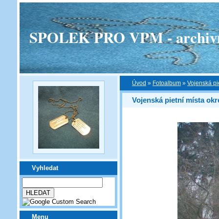
SPOLEK PRO VPM - archivní v
Úvod
»
Fotoalbum
»
Vojenská pi
Vojenská pietní místa ok
Vyhledat
Menu