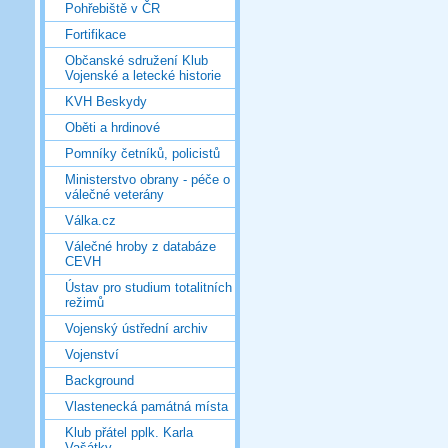
Pohřebiště v ČR
Fortifikace
Občanské sdružení Klub
Vojenské a letecké historie
KVH Beskydy
Oběti a hrdinové
Pomníky četníků, policistů
Ministerstvo obrany - péče o
válečné veterány
Válka.cz
Válečné hroby z databáze
CEVH
Ústav pro studium totalitních
režimů
Vojenský ústřední archiv
Vojenství
Background
Vlastenecká památná místa
Klub přátel pplk. Karla
Vašátky