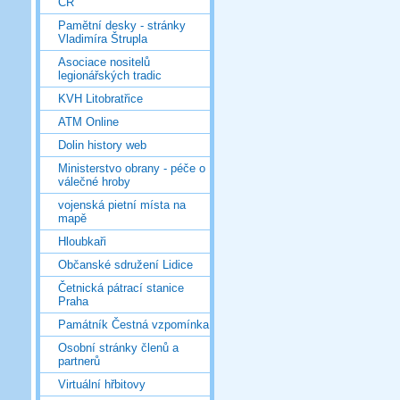
ČR
Pamětní desky - stránky
Vladimíra Štrupla
Asociace nositelů
legionářských tradic
KVH Litobratřice
ATM Online
Dolin history web
Ministerstvo obrany - péče o
válečné hroby
vojenská pietní místa na
mapě
Hloubkaři
Občanské sdružení Lidice
Četnická pátrací stanice
Praha
Památník Čestná vzpomínka
Osobní stránky členů a
partnerů
Virtuální hřbitovy