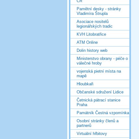
ČR
Pamětní desky - stránky
Vladimíra Štrupla
Asociace nositelů
legionářských tradic
KVH Litobratřice
ATM Online
Dolin history web
Ministerstvo obrany - péče o
válečné hroby
vojenská pietní místa na
mapě
Hloubkaři
Občanské sdružení Lidice
Četnická pátrací stanice
Praha
Památník Čestná vzpomínka
Osobní stránky členů a
partnerů
Virtuální hřbitovy