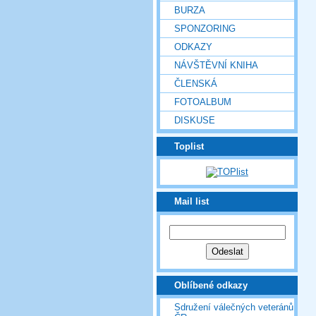
BURZA
SPONZORING
ODKAZY
NÁVŠTĚVNÍ KNIHA
ČLENSKÁ
FOTOALBUM
DISKUSE
Toplist
Mail list
Oblíbené odkazy
Sdružení válečných veteránů