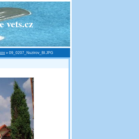
 vets.cz
kov
»
09_0207_Nuzirov_BI.JPG