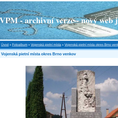
 - archivní verze - nový web je
Úvod
»
Fotoalbum
»
Vojenská pietní místa
»
Vojenská pietní místa okres Brno ven
Vojenská pietní místa okres Brno venkov