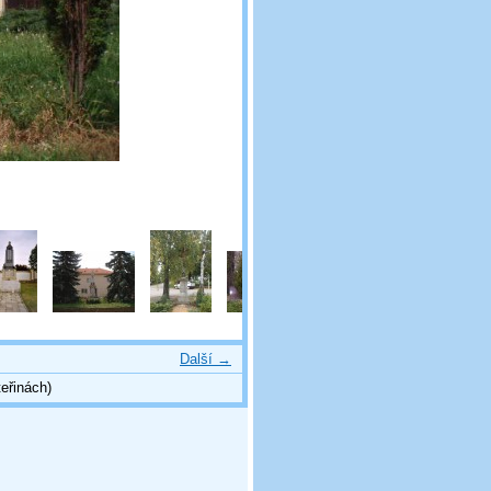
Další →
eřinách)