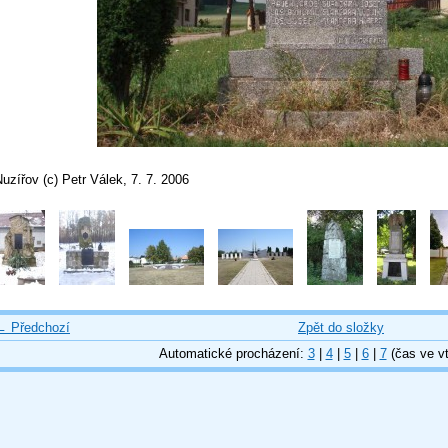
uzířov (c) Petr Válek, 7. 7. 2006
← Předchozí
Zpět do složky
Automatické procházení:
3
|
4
|
5
|
6
|
7
(čas ve vt