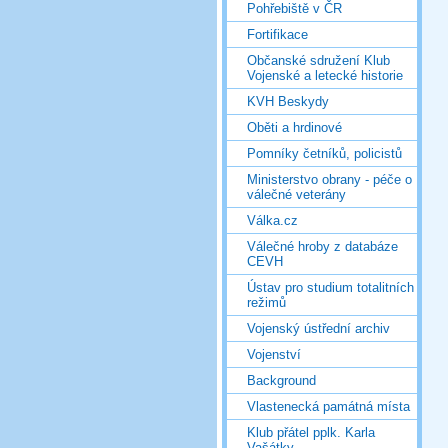
Pohřebiště v ČR
Fortifikace
Občanské sdružení Klub
Vojenské a letecké historie
KVH Beskydy
Oběti a hrdinové
Pomníky četníků, policistů
Ministerstvo obrany - péče o
válečné veterány
Válka.cz
Válečné hroby z databáze
CEVH
Ústav pro studium totalitních
režimů
Vojenský ústřední archiv
Vojenství
Background
Vlastenecká památná místa
Klub přátel pplk. Karla
Vašátky