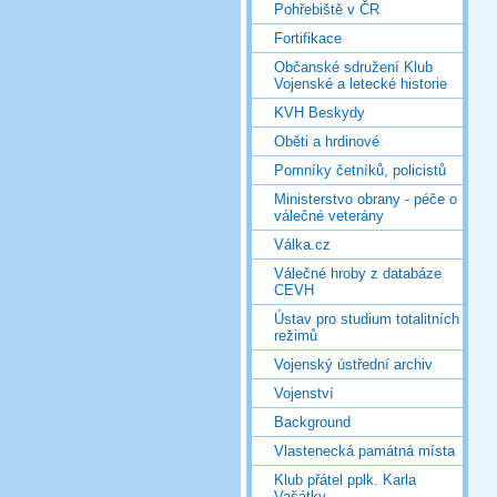
Pohřebiště v ČR
Fortifikace
Občanské sdružení Klub
Vojenské a letecké historie
KVH Beskydy
Oběti a hrdinové
Pomníky četníků, policistů
Ministerstvo obrany - péče o
válečné veterány
Válka.cz
Válečné hroby z databáze
CEVH
Ústav pro studium totalitních
režimů
Vojenský ústřední archiv
Vojenství
Background
Vlastenecká památná místa
Klub přátel pplk. Karla
Vašátky