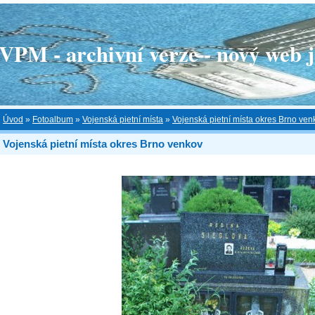
 - archivní verze - nový web je
Úvod
»
Fotoalbum
»
Vojenská pietní místa
»
Vojenská pietní místa okres Brno ven
Vojenská pietní místa okres Brno venkov