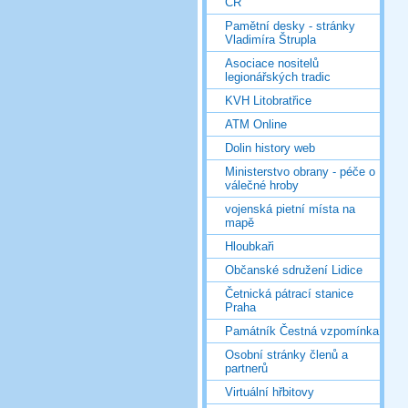
ČR
Pamětní desky - stránky
Vladimíra Štrupla
Asociace nositelů
legionářských tradic
KVH Litobratřice
ATM Online
Dolin history web
Ministerstvo obrany - péče o
válečné hroby
vojenská pietní místa na
mapě
Hloubkaři
Občanské sdružení Lidice
Četnická pátrací stanice
Praha
Památník Čestná vzpomínka
Osobní stránky členů a
partnerů
Virtuální hřbitovy