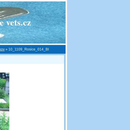
 vets.cz
kov
»
10_1109_Rosice_014_BI