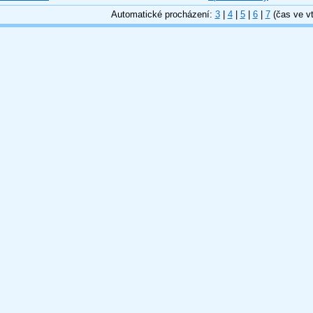
Automatické procházení:
3
|
4
|
5
|
6
|
7
(čas ve vt