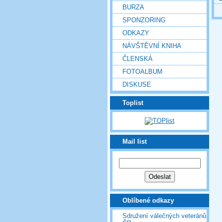
BURZA
SPONZORING
ODKAZY
NÁVŠTĚVNÍ KNIHA
ČLENSKÁ
FOTOALBUM
DISKUSE
Toplist
Mail list
Oblíbené odkazy
Sdružení válečných veteránů