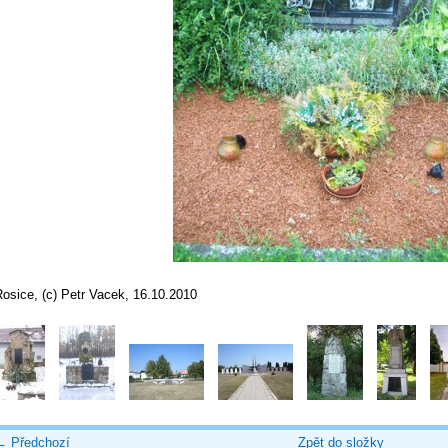
osice, (c) Petr Vacek, 16.10.2010
← Předchozí
Zpět do složky