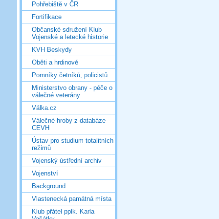
Pohřebiště v ČR
Fortifikace
Občanské sdružení Klub
Vojenské a letecké historie
KVH Beskydy
Oběti a hrdinové
Pomníky četníků, policistů
Ministerstvo obrany - péče o
válečné veterány
Válka.cz
Válečné hroby z databáze
CEVH
Ústav pro studium totalitních
režimů
Vojenský ústřední archiv
Vojenství
Background
Vlastenecká památná místa
Klub přátel pplk. Karla
Vašátky