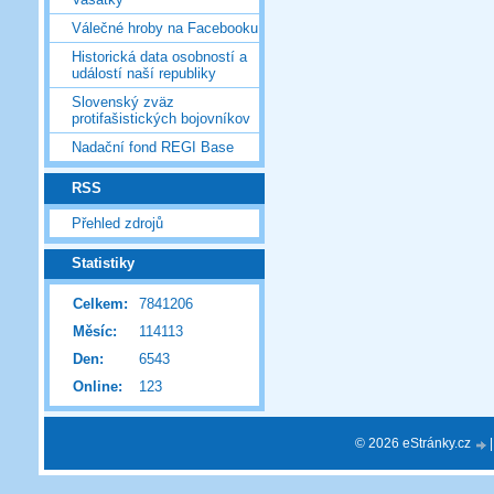
Válečné hroby na Facebooku
Historická data osobností a
událostí naší republiky
Slovenský zväz
protifašistických bojovníkov
Nadační fond REGI Base
RSS
Přehled zdrojů
Statistiky
Celkem:
7841206
Měsíc:
114113
Den:
6543
Online:
123
© 2026 eStránky.cz