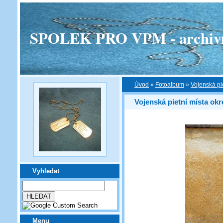
SPOLEK PRO VPM - archivní v
Úvod
»
Fotoalbum
»
Vojenská pi
Vojenská pietní místa ok
Vyhledat
Menu