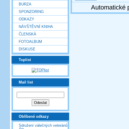
BURZA
Automatické 
SPONZORING
ODKAZY
NÁVŠTĚVNÍ KNIHA
ČLENSKÁ
FOTOALBUM
DISKUSE
Toplist
Mail list
Oblíbené odkazy
Sdružení válečných veteránů