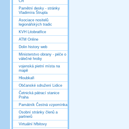
ČR
Pamětní desky - stránky
Vladimíra Štrupla
Asociace nositelů
legionářských tradic
KVH Litobratřice
ATM Online
Dolin history web
Ministerstvo obrany - péče o
válečné hroby
vojenská pietní místa na
mapě
Hloubkaři
Občanské sdružení Lidice
Četnická pátrací stanice
Praha
Památník Čestná vzpomínka
Osobní stránky členů a
partnerů
Virtuální hřbitovy