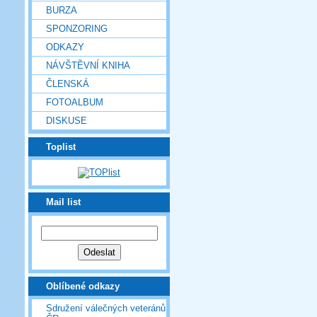
BURZA
SPONZORING
ODKAZY
NÁVŠTĚVNÍ KNIHA
ČLENSKÁ
FOTOALBUM
DISKUSE
Toplist
Mail list
Oblíbené odkazy
Sdružení válečných veteránů