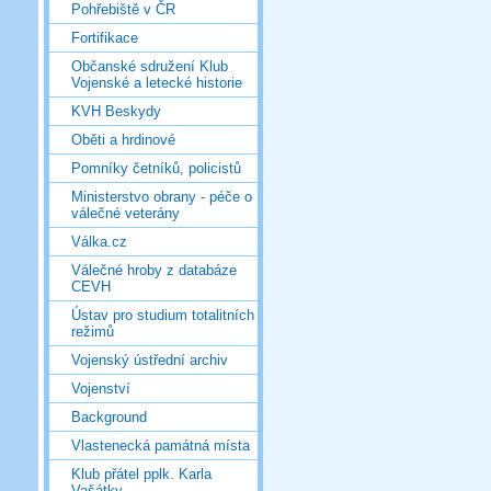
Pohřebiště v ČR
Fortifikace
Občanské sdružení Klub
Vojenské a letecké historie
KVH Beskydy
Oběti a hrdinové
Pomníky četníků, policistů
Ministerstvo obrany - péče o
válečné veterány
Válka.cz
Válečné hroby z databáze
CEVH
Ústav pro studium totalitních
režimů
Vojenský ústřední archiv
Vojenství
Background
Vlastenecká památná místa
Klub přátel pplk. Karla
Vašátky