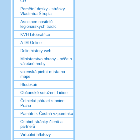
ČR
Pamětní desky - stránky
Vladimíra Štrupla
Asociace nositelů
legionářských tradic
KVH Litobratřice
ATM Online
Dolin history web
Ministerstvo obrany - péče o
válečné hroby
vojenská pietní místa na
mapě
Hloubkaři
Občanské sdružení Lidice
Četnická pátrací stanice
Praha
Památník Čestná vzpomínka
Osobní stránky členů a
partnerů
Virtuální hřbitovy