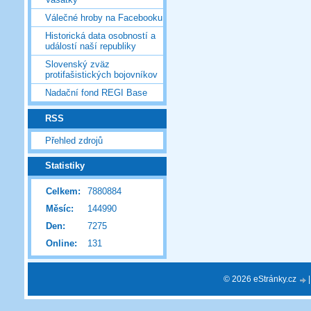
Válečné hroby na Facebooku
Historická data osobností a
událostí naší republiky
Slovenský zväz
protifašistických bojovníkov
Nadační fond REGI Base
RSS
Přehled zdrojů
Statistiky
Celkem:
7880884
Měsíc:
144990
Den:
7275
Online:
131
© 2026 eStránky.cz