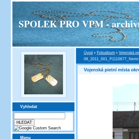
SPOLEK PRO VPM - archivní v
Úvod
»
Fotoalbum
»
Vojenská pi
08_2011_001_P1110677_Nemci
Vojenská pietní místa ok
Vyhledat
Menu