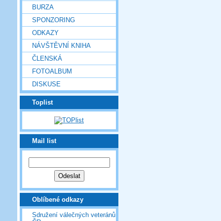
BURZA
SPONZORING
ODKAZY
NÁVŠTĚVNÍ KNIHA
ČLENSKÁ
FOTOALBUM
DISKUSE
Toplist
Mail list
Oblíbené odkazy
Sdružení válečných veteránů