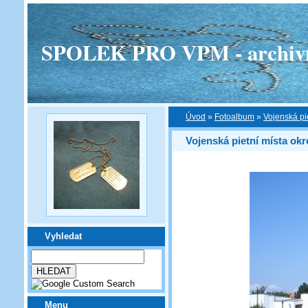
SPOLEK PRO VPM - archivní v
Úvod
»
Fotoalbum
»
Vojenská pi
Vojenská pietní místa ok
Vyhledat
Menu