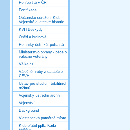
Pohřebiště v ČR
Fortifikace
Občanské sdružení Klub
Vojenské a letecké historie
KVH Beskydy
Oběti a hrdinové
Pomníky četníků, policistů
Ministerstvo obrany - péče o
válečné veterány
Válka.cz
Válečné hroby z databáze
CEVH
Ústav pro studium totalitních
režimů
Vojenský ústřední archiv
Vojenství
Background
Vlastenecká památná místa
Klub přátel pplk. Karla
Vašátky