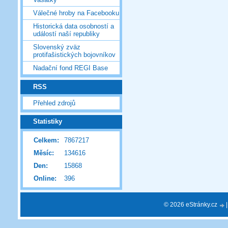
Válečné hroby na Facebooku
Historická data osobností a
událostí naší republiky
Slovenský zväz
protifašistických bojovníkov
Nadační fond REGI Base
RSS
Přehled zdrojů
Statistiky
Celkem:
7867217
Měsíc:
134616
Den:
15868
Online:
396
© 2026 eStránky.cz