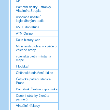
ČR
Pamětní desky - stránky
Vladimíra Štrupla
Asociace nositelů
legionářských tradic
KVH Litobratřice
ATM Online
Dolin history web
Ministerstvo obrany - péče o
válečné hroby
vojenská pietní místa na
mapě
Hloubkaři
Občanské sdružení Lidice
Četnická pátrací stanice
Praha
Památník Čestná vzpomínka
Osobní stránky členů a
partnerů
Virtuální hřbitovy