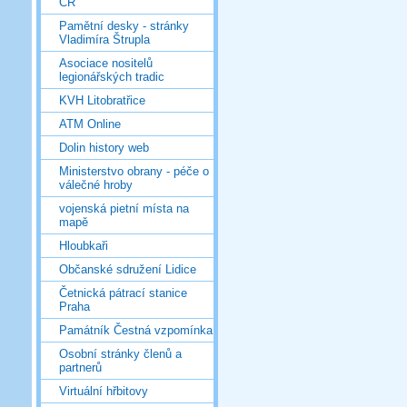
ČR
Pamětní desky - stránky
Vladimíra Štrupla
Asociace nositelů
legionářských tradic
KVH Litobratřice
ATM Online
Dolin history web
Ministerstvo obrany - péče o
válečné hroby
vojenská pietní místa na
mapě
Hloubkaři
Občanské sdružení Lidice
Četnická pátrací stanice
Praha
Památník Čestná vzpomínka
Osobní stránky členů a
partnerů
Virtuální hřbitovy