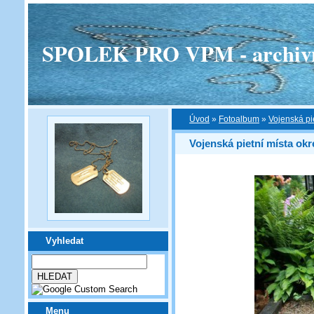
SPOLEK PRO VPM - archivní v
Úvod
»
Fotoalbum
»
Vojenská pi
Vojenská pietní místa ok
Vyhledat
Menu