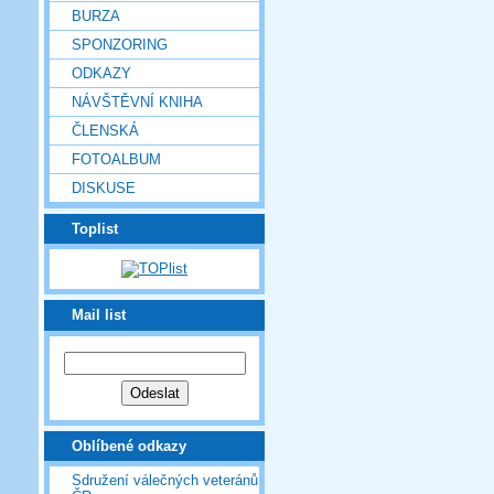
BURZA
SPONZORING
ODKAZY
NÁVŠTĚVNÍ KNIHA
ČLENSKÁ
FOTOALBUM
DISKUSE
Toplist
Mail list
Oblíbené odkazy
Sdružení válečných veteránů