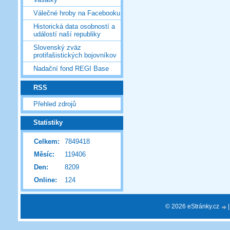
Válečné hroby na Facebooku
Historická data osobností a
událostí naší republiky
Slovenský zväz
protifašistických bojovníkov
Nadační fond REGI Base
RSS
Přehled zdrojů
Statistiky
Celkem:
7849418
Měsíc:
119406
Den:
8209
Online:
124
© 2026 eStránky.cz