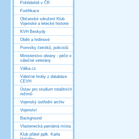
Pohřebiště v ČR
Fortifikace
Občanské sdružení Klub
Vojenské a letecké historie
KVH Beskydy
Oběti a hrdinové
Pomníky četníků, policistů
Ministerstvo obrany - péče o
válečné veterány
Válka.cz
Válečné hroby z databáze
CEVH
Ústav pro studium totalitních
režimů
Vojenský ústřední archiv
Vojenství
Background
Vlastenecká památná místa
Klub přátel pplk. Karla
Vašátky