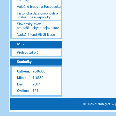
Válečné hroby na Facebooku
Historická data osobností a
událostí naší republiky
Slovenský zväz
protifašistických bojovníkov
Nadační fond REGI Base
RSS
Přehled zdrojů
Statistiky
Celkem:
7846338
Měsíc:
116659
Den:
7387
Online:
124
© 2026 eStránky.cz