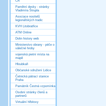
ČR
Pamětní desky - stránky
Vladimíra Štrupla
Asociace nositelů
legionářských tradic
KVH Litobratřice
ATM Online
Dolin history web
Ministerstvo obrany - péče o
válečné hroby
vojenská pietní místa na
mapě
Hloubkaři
Občanské sdružení Lidice
Četnická pátrací stanice
Praha
Památník Čestná vzpomínka
Osobní stránky členů a
partnerů
Virtuální hřbitovy