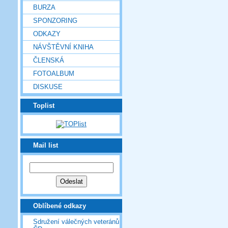
BURZA
SPONZORING
ODKAZY
NÁVŠTĚVNÍ KNIHA
ČLENSKÁ
FOTOALBUM
DISKUSE
Toplist
Mail list
Oblíbené odkazy
Sdružení válečných veteránů