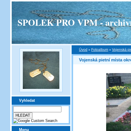
SPOLEK PRO VPM - archivní v
Úvod
»
Fotoalbum
»
Vojenská pi
Vojenská pietní místa ok
Vyhledat
Menu