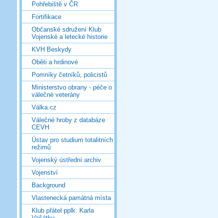
Pohřebiště v ČR
Fortifikace
Občanské sdružení Klub
Vojenské a letecké historie
KVH Beskydy
Oběti a hrdinové
Pomníky četníků, policistů
Ministerstvo obrany - péče o
válečné veterány
Válka.cz
Válečné hroby z databáze
CEVH
Ústav pro studium totalitních
režimů
Vojenský ústřední archiv
Vojenství
Background
Vlastenecká památná místa
Klub přátel pplk. Karla
Vašátky