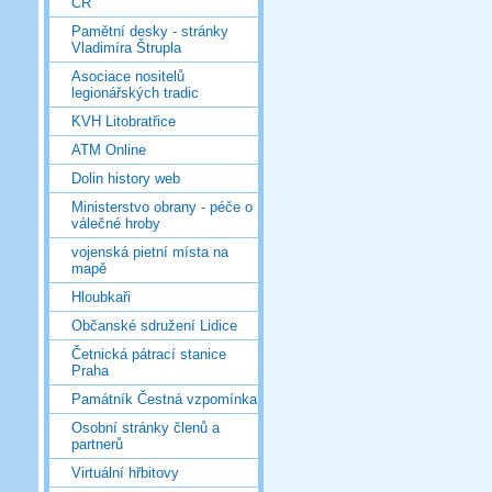
ČR
Pamětní desky - stránky
Vladimíra Štrupla
Asociace nositelů
legionářských tradic
KVH Litobratřice
ATM Online
Dolin history web
Ministerstvo obrany - péče o
válečné hroby
vojenská pietní místa na
mapě
Hloubkaři
Občanské sdružení Lidice
Četnická pátrací stanice
Praha
Památník Čestná vzpomínka
Osobní stránky členů a
partnerů
Virtuální hřbitovy