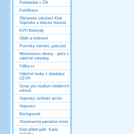
Pohřebiště v ČR
Fortifikace
Občanské sdružení Klub
Vojenské a letecké historie
KVH Beskydy
Oběti a hrdinové
Pomníky četníků, policistů
Ministerstvo obrany - péče o
válečné veterány
Válka.cz
Válečné hroby z databáze
CEVH
Ústav pro studium totalitních
režimů
Vojenský ústřední archiv
Vojenství
Background
Vlastenecká památná místa
Klub přátel pplk. Karla
Vašátky