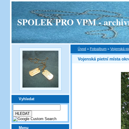
SPOLEK PRO VPM - archivní v
Úvod
»
Fotoalbum
»
Vojenská pi
Vojenská pietní místa ok
Vyhledat
Menu