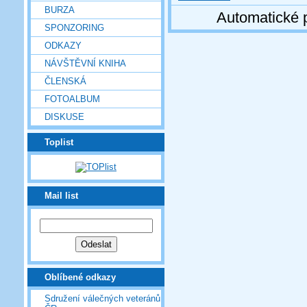
BURZA
Automatické 
SPONZORING
ODKAZY
NÁVŠTĚVNÍ KNIHA
ČLENSKÁ
FOTOALBUM
DISKUSE
Toplist
Mail list
Oblíbené odkazy
Sdružení válečných veteránů