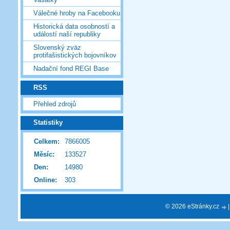
Válečné hroby na Facebooku
Historická data osobností a
událostí naší republiky
Slovenský zväz
protifašistických bojovníkov
Nadační fond REGI Base
RSS
Přehled zdrojů
Statistiky
Celkem:
7866005
Měsíc:
133527
Den:
14980
Online:
303
© 2026 eStránky.cz