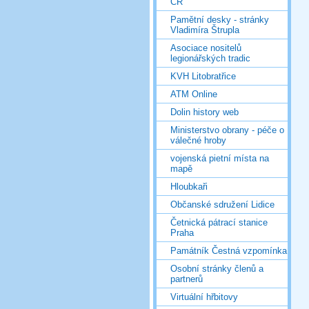
ČR
Pamětní desky - stránky
Vladimíra Štrupla
Asociace nositelů
legionářských tradic
KVH Litobratřice
ATM Online
Dolin history web
Ministerstvo obrany - péče o
válečné hroby
vojenská pietní místa na
mapě
Hloubkaři
Občanské sdružení Lidice
Četnická pátrací stanice
Praha
Památník Čestná vzpomínka
Osobní stránky členů a
partnerů
Virtuální hřbitovy