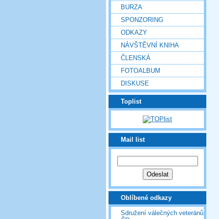
BURZA
SPONZORING
ODKAZY
NÁVŠTĚVNÍ KNIHA
ČLENSKÁ
FOTOALBUM
DISKUSE
Toplist
Mail list
Oblíbené odkazy
Sdružení válečných veteránů