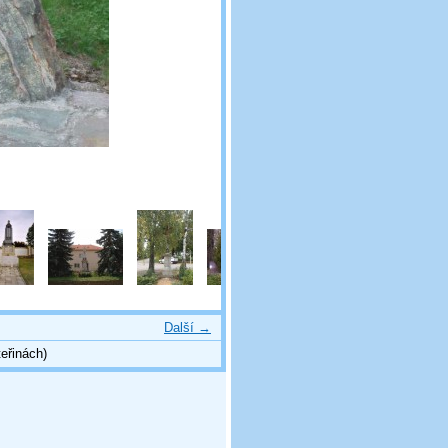
Další →
eřinách)