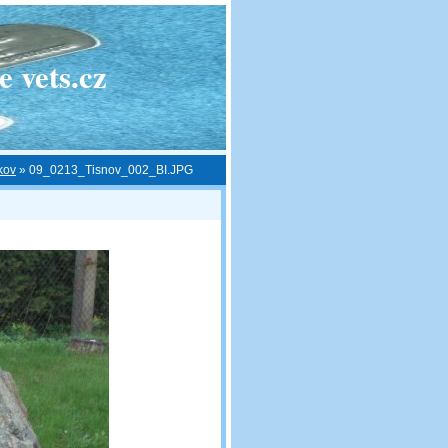
 vets.cz
kov
»
09_0213_Tisnov_002_BI.JPG