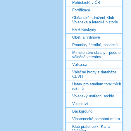
Pohřebiště v ČR
Fortifikace
Občanské sdružení Klub
Vojenské a letecké historie
KVH Beskydy
Oběti a hrdinové
Pomníky četníků, policistů
Ministerstvo obrany - péče o
válečné veterány
Válka.cz
Válečné hroby z databáze
CEVH
Ústav pro studium totalitních
režimů
Vojenský ústřední archiv
Vojenství
Background
Vlastenecká památná místa
Klub přátel pplk. Karla
Vašátky