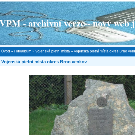
 - archivní verze - nový web je
Úvod
»
Fotoalbum
»
Vojenská pietní místa
»
Vojenská pietní místa okres Brno ven
Vojenská pietní místa okres Brno venkov