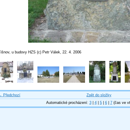
išnov, u budovy HZS (c) Petr Válek, 22. 4. 2006
← Předchozí
Zpět do složky
Automatické procházení:
3
|
4
|
5
|
6
|
7
(čas ve vt