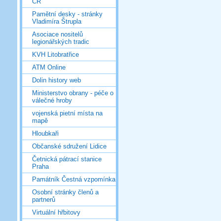
ČR
Pamětní desky - stránky
Vladimíra Štrupla
Asociace nositelů
legionářských tradic
KVH Litobratřice
ATM Online
Dolin history web
Ministerstvo obrany - péče o
válečné hroby
vojenská pietní místa na
mapě
Hloubkaři
Občanské sdružení Lidice
Četnická pátrací stanice
Praha
Památník Čestná vzpomínka
Osobní stránky členů a
partnerů
Virtuální hřbitovy