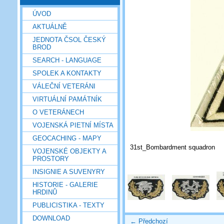
ÚVOD
AKTUÁLNĚ
JEDNOTA ČSOL ČESKÝ
BROD
SEARCH - LANGUAGE
SPOLEK A KONTAKTY
VÁLEČNÍ VETERÁNI
VIRTUÁLNÍ PAMÁTNÍK
O VETERÁNECH
VOJENSKÁ PIETNÍ MÍSTA
GEOCACHING - MAPY
31st_Bombardment squadron
VOJENSKÉ OBJEKTY A
PROSTORY
INSIGNIE A SUVENYRY
HISTORIE - GALERIE
HRDINŮ
PUBLICISTIKA - TEXTY
DOWNLOAD
← Předchozí