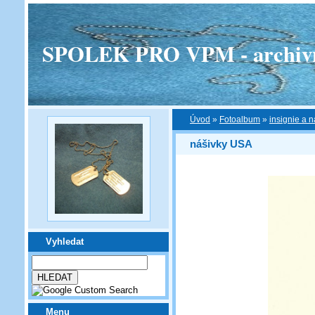
SPOLEK PRO VPM - archivní v
Úvod
»
Fotoalbum
»
insignie a n
nášivky USA
Vyhledat
Menu