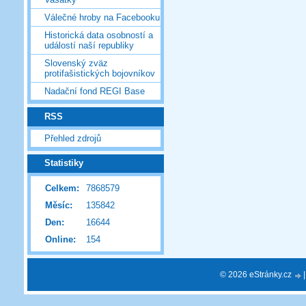
Válečné hroby na Facebooku
Historická data osobností a
událostí naší republiky
Slovenský zväz
protifašistických bojovníkov
Nadační fond REGI Base
RSS
Přehled zdrojů
Statistiky
Celkem:
7868579
Měsíc:
135842
Den:
16644
Online:
154
© 2026 eStránky.cz