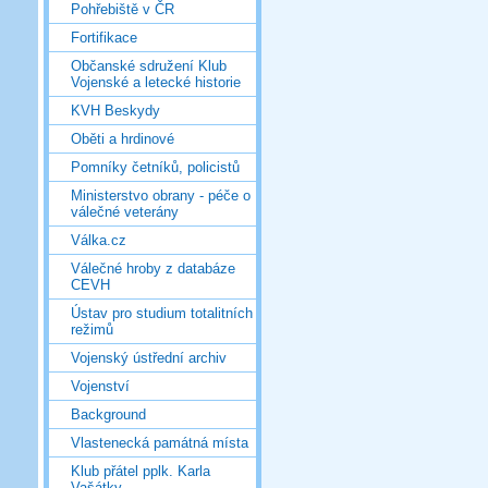
Pohřebiště v ČR
Fortifikace
Občanské sdružení Klub
Vojenské a letecké historie
KVH Beskydy
Oběti a hrdinové
Pomníky četníků, policistů
Ministerstvo obrany - péče o
válečné veterány
Válka.cz
Válečné hroby z databáze
CEVH
Ústav pro studium totalitních
režimů
Vojenský ústřední archiv
Vojenství
Background
Vlastenecká památná místa
Klub přátel pplk. Karla
Vašátky