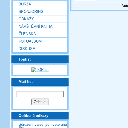
BURZA
Aut
SPONZORING
ODKAZY
NÁVŠTĚVNÍ KNIHA
ČLENSKÁ
FOTOALBUM
DISKUSE
Toplist
Mail list
Oblíbené odkazy
Sdružení válečných veteránů